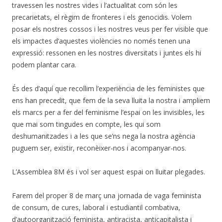
travessen les nostres vides i l’actualitat com són les
precarietats, el règim de fronteres i els genocidis. Volem
posar els nostres cossos i les nostres veus per fer visible que
els impactes d’aquestes violències no només tenen una
expressió: ressonen en les nostres diversitats i juntes els hi
podem plantar cara.
És des d’aquí que recollim l’experiència de les feministes que
ens han precedit, que fem de la seva lluita la nostra i ampliem
els marcs per a fer del feminisme l’espai on les invisibles, les
que mai som tingudes en compte, les qui som
deshumanitzades i a les que se’ns nega la nostra agència
puguem ser, existir, reconèixer-nos i acompanyar-nos.
L’Assemblea 8M és i vol ser aquest espai on lluitar plegades.
Farem del proper 8 de març una jornada de vaga feminista
de consum, de cures, laboral i estudiantil combativa,
d’autoorganització feminista, antiracista, anticapitalista i