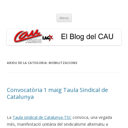
El Blog del CAU
Butlletí informatiu, recull de premsa, i esperem que molt més!
Vés
Menú
al
contingut
ARXIU DE LA CATEGORIA:
MOBILITZACIONS
Convocatòria 1 maig Taula Sindical de
Catalunya
La
Taula sindical de Catalunya-TSC
convoca, una vegada
més, manifestació unitària del sindicalisme alternatiu a