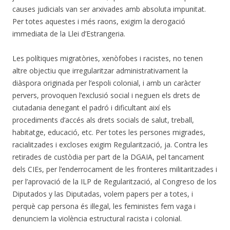
causes judicials van ser arxivades amb absoluta impunitat.
Per totes aquestes i més raons, exigim la derogació
immediata de la Llei d’Estrangeria.
Les polítiques migratòries, xenòfobes i racistes, no tenen
altre objectiu que irregularitzar administrativament la
diàspora originada per l’espoli colonial, i amb un caràcter
pervers, provoquen l’exclusió social i neguen els drets de
ciutadania denegant el padró i dificultant així els
procediments d’accés als drets socials de salut, treball,
habitatge, educació, etc. Per totes les persones migrades,
racialitzades i excloses exigim Regularització, ja. Contra les
retirades de custòdia per part de la DGAIA, pel tancament
dels CIEs, per l’enderrocament de les fronteres militaritzades i
per l’aprovació de la ILP de Regularització, al Congreso de los
Diputados y las Diputadas, volem papers per a totes, i
perquè cap persona és il·legal, les feministes fem vaga i
denunciem la violència estructural racista i colonial.