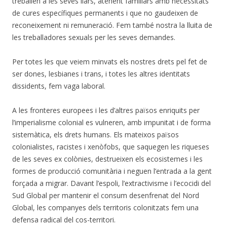
treballen a les seves llars, atenent familiars amb necessitats
de cures específiques permanents i que no gaudeixen de
reconeixement ni remuneració. Fem també nostra la lluita de
les treballadores sexuals per les seves demandes.
Per totes les que veiem minvats els nostres drets pel fet de
ser dones, lesbianes i trans, i totes les altres identitats
dissidents, fem vaga laboral.
A les fronteres europees i les d’altres països enriquits per
l’imperialisme colonial es vulneren, amb impunitat i de forma
sistemàtica, els drets humans. Els mateixos països
colonialistes, racistes i xenòfobs, que saquegen les riqueses
de les seves ex colònies, destrueixen els ecosistemes i les
formes de producció comunitària i neguen l’entrada a la gent
forçada a migrar. Davant l’espoli, l’extractivisme i l’ecocidi del
Sud Global per mantenir el consum desenfrenat del Nord
Global, les companyes dels territoris colonitzats fem una
defensa radical del cos-territori.