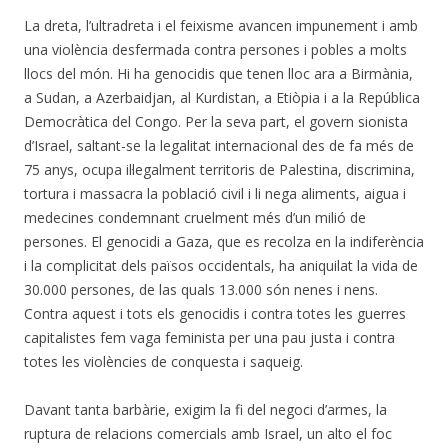
La dreta, l’ultradreta i el feixisme avancen impunement i amb
una violència desfermada contra persones i pobles a molts
llocs del món. Hi ha genocidis que tenen lloc ara a Birmània,
a Sudan, a Azerbaidjan, al Kurdistan, a Etiòpia i a la República
Democràtica del Congo. Per la seva part, el govern sionista
d’Israel, saltant-se la legalitat internacional des de fa més de
75 anys, ocupa il·legalment territoris de Palestina, discrimina,
tortura i massacra la població civil i li nega aliments, aigua i
medecines condemnant cruelment més d’un milió de
persones. El genocidi a Gaza, que es recolza en la indiferència
i la complicitat dels països occidentals, ha aniquilat la vida de
30.000 persones, de las quals 13.000 són nenes i nens.
Contra aquest i tots els genocidis i contra totes les guerres
capitalistes fem vaga feminista per una pau justa i contra
totes les violències de conquesta i saqueig.
Davant tanta barbàrie, exigim la fi del negoci d’armes, la
ruptura de relacions comercials amb Israel, un alto el foc