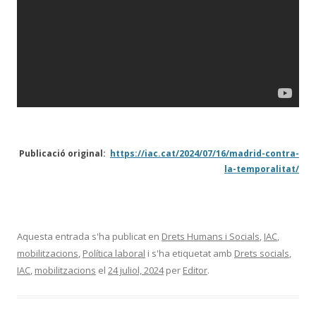
Publicació original:
https://iac.cat/2024/07/16/madrid-contra-
la-temporalitat/
Aquesta entrada s'ha publicat en
Drets Humans i Socials
,
IAC
,
mobilitzacions
,
Política laboral
i s'ha etiquetat amb
Drets socials
,
IAC
,
mobilitzacions
el
24 juliol, 2024
per
Editor
.