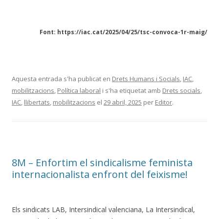
Font: https://iac.cat/2025/04/25/tsc-convoca-1r-maig/
Aquesta entrada s'ha publicat en
Drets Humans i Socials
,
IAC
,
mobilitzacions
,
Política laboral
i s'ha etiquetat amb
Drets socials
,
IAC
,
llibertats
,
mobilitzacions
el
29 abril, 2025
per
Editor
.
8M – Enfortim el sindicalisme feminista
internacionalista enfront del feixisme!
Els sindicats LAB, Intersindical valenciana, La Intersindical,