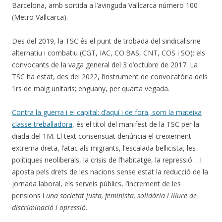
Barcelona, amb sortida a l’avinguda Vallcarca número 100
(Metro Vallcarca).
Des del 2019, la TSC és el punt de trobada del sindicalisme
alternatiu i combatiu (CGT, IAC, CO.BAS, CNT, COS i SO): els
convocants de la vaga general del 3 d’octubre de 2017. La
TSC ha estat, des del 2022, l’instrument de convocatòria dels
1rs de maig unitaris; enguany, per quarta vegada.
Contra la guerra i el capital: d’aquí i de fora, som la mateixa
classe treballadora
, és el títol del manifest de la TSC per la
diada del 1M. El text consensuat denúncia el creixement
extrema dreta, l’atac als migrants, l’escalada bel·licista, les
polítiques neoliberals, la crisis de l’habitatge, la repressió… I
aposta pels drets de les nacions sense estat la reducció de la
jornada laboral, els serveis públics, l’increment de les
pensions i
una societat justa, feminista, solidària i lliure de
discriminació i opressió
.