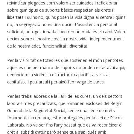
reivindicar plegades com volem ser cuidades i reflexionar
sobre quin tipus de suports bàsics respecten els drets i
llibertats i quins no, quins posen la vida digna al centre i quins
no, la segregació no és una opció. L’assistència personal
suficient, autogestionada i ben remunerada és el camí. Volem
decidir sobre el nostre cos i la nostra vida, independentment
de la nostra edat, funcionalitat i diversitat.
Per la visibilitat de totes les que sostenen el món i per totes
aquelles que per manca de suports no poden estar avui aquí,
denunciem la violència estructural capacitista racista
capitalista i patriarcal i per això fem vaga de cures.
Per les treballadores de la llar i de les cures, un dels sectors
laborals més precaritzats, que romanen excloses del Règim
General de la Seguretat Social, sense una sèrie de drets
fonamentals com ara, estar protegides per la Llei de Riscos
Laborals. No va ser fins l’any passat que es va reconèixer el
dret al subsidi d’atur però sense que s’apliqués amb