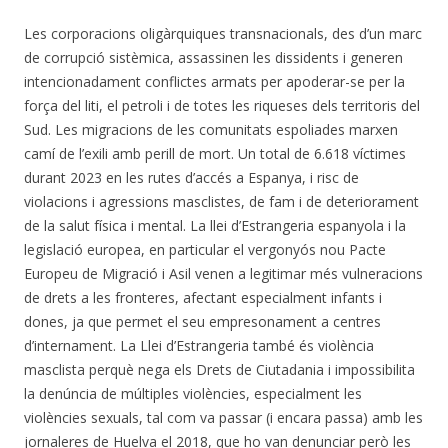
Les corporacions oligàrquiques transnacionals, des d’un marc
de corrupció sistèmica, assassinen les dissidents i generen
intencionadament conflictes armats per apoderar-se per la
força del liti, el petroli i de totes les riqueses dels territoris del
Sud. Les migracions de les comunitats espoliades marxen
camí de l’exili amb perill de mort. Un total de 6.618 víctimes
durant 2023 en les rutes d’accés a Espanya, i risc de
violacions i agressions masclistes, de fam i de deteriorament
de la salut física i mental. La llei d’Estrangeria espanyola i la
legislació europea, en particular el vergonyós nou Pacte
Europeu de Migració i Asil venen a legitimar més vulneracions
de drets a les fronteres, afectant especialment infants i
dones, ja que permet el seu empresonament a centres
d’internament. La Llei d’Estrangeria també és violència
masclista perquè nega els Drets de Ciutadania i impossibilita
la denúncia de múltiples violències, especialment les
violències sexuals, tal com va passar (i encara passa) amb les
jornaleres de Huelva el 2018, que ho van denunciar però les