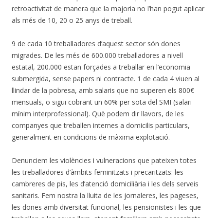
retroactivitat de manera que la majoria no l’han pogut aplicar
als més de 10, 20 o 25 anys de treball.
9 de cada 10 treballadores d’aquest sector són dones
migrades. De les més de 600.000 treballadores a nivell
estatal, 200.000 estan forçades a treballar en l’economia
submergida, sense papers ni contracte. 1 de cada 4 viuen al
llindar de la pobresa, amb salaris que no superen els 800€
mensuals, o sigui cobrant un 60% per sota del SMI (salari
mínim interprofessional). Què podem dir llavors, de les
companyes que treballen internes a domicilis particulars,
generalment en condicions de màxima explotació.
Denunciem les violències i vulneracions que pateixen totes
les treballadores d’àmbits feminitzats i precaritzats: les
cambreres de pis, les d’atenció domiciliària i les dels serveis
sanitaris. Fem nostra la lluita de les jornaleres, les pageses,
les dones amb diversitat funcional, les pensionistes i les que