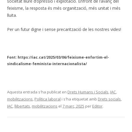
societat lliure d’opressió i explotació. Enfront de l’avanç del
feixisme, la resposta és més organització, més unitat i més
lluita.
Per un futur digne i sense precarització de les nostres vides!
Font: https://iac.cat/2025/03/06/feixisme-enfortim-el-
sindicalisme-feminista-internacionalista/
Aquesta entrada s'ha publicat en
Drets Humans i Socials
,
IAC
,
mobilitzacions
,
Política laboral
i s'ha etiquetat amb
Drets socials
,
IAC
,
llibertats
,
mobilitzacions
el
7 març, 2025
per
Editor
.