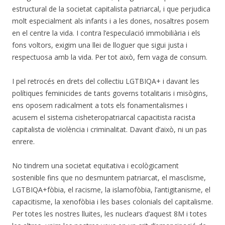
estructural de la societat capitalista patriarcal, i que perjudica
molt especialment als infants i a les dones, nosaltres posem
en el centre la vida. I contra l’especulació immobiliària i els
fons voltors, exigim una llei de lloguer que sigui justa i
respectuosa amb la vida. Per tot això, fem vaga de consum.
I pel retrocés en drets del col·lectiu LGTBIQA+ i davant les
polítiques feminicides de tants governs totalitaris i misògins,
ens oposem radicalment a tots els fonamentalismes i
acusem el sistema cisheteropatriarcal capacitista racista
capitalista de violència i criminalitat. Davant d’això, ni un pas
enrere.
No tindrem una societat equitativa i ecològicament
sostenible fins que no desmuntem patriarcat, el masclisme,
LGTBIQA+fòbia, el racisme, la islamofòbia, l’antigitanisme, el
capacitisme, la xenofòbia i les bases colonials del capitalisme.
Per totes les nostres lluites, les nuclears d’aquest 8M i totes