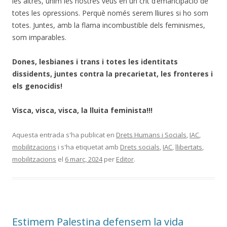
les altres, unim les nostres veus en un crit d’emancipació de
totes les opressions. Perquè només serem lliures si ho som
totes. Juntes, amb la flama incombustible dels feminismes,
som imparables.
Dones, lesbianes i trans i totes les identitats
dissidents, juntes contra la precarietat, les fronteres i
els genocidis!
Visca, visca, visca, la lluita feminista!!!
Aquesta entrada s'ha publicat en
Drets Humans i Socials
,
IAC
,
mobilitzacions
i s'ha etiquetat amb
Drets socials
,
IAC
,
llibertats
,
mobilitzacions
el
6 març, 2024
per
Editor
.
Estimem Palestina defensem la vida