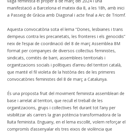
vaga feminista el proper 8 de març del 2024 i una
manifestació a Barcelona el mateix dia 8, a les 18h, amb inici
a Passeig de Gràcia amb Diagonal i acte final a Arc de Triomf.
Aquesta convocatòria sota el lema “Dones, lesbianes i trans
dempeus contra les precarietats, les fronteres i els genocidis”
neix de l’espai de coordinació del 8 de març Assemblea 8M
format per companyes de diversos col·lectius feministes,
sindicats, comitès de barri, assemblees territorials i
organitzacions socials i polítiques d’arreu del territori català,
que manté el fil violeta de la història des de les primeres
convocatòries feministes del 8 de març a Catalunya.
És una proposta fruit del moviment feminista assembleari de
base i arrelat al territori, que recull el treball de les
organitzacions, grups i col·lectives fet durant tot l’any per
visibilitzar als carrers la gran potència transformadora de la
lluita feminista. Enguany, en el lema escollit, volem reforçar el
compromís d’assenyalar els tres eixos de violència que