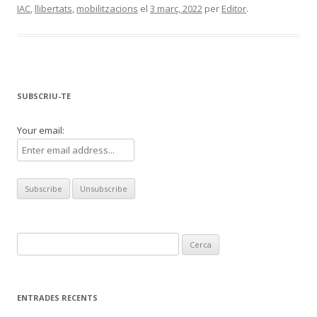
IAC
,
llibertats
,
mobilitzacions
el
3 març, 2022
per
Editor
.
SUBSCRIU-TE
Your email:
Cerca:
ENTRADES RECENTS