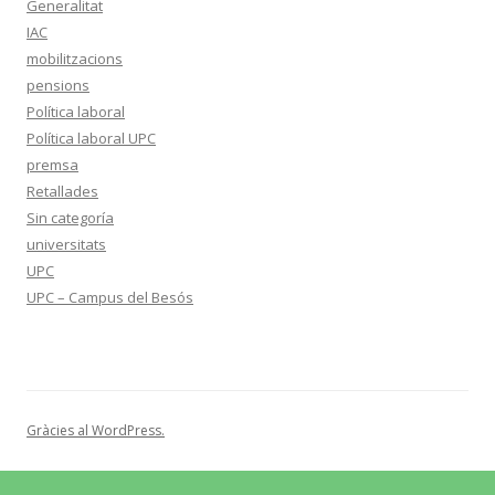
Generalitat
IAC
mobilitzacions
pensions
Política laboral
Política laboral UPC
premsa
Retallades
Sin categoría
universitats
UPC
UPC – Campus del Besós
Gràcies al WordPress.