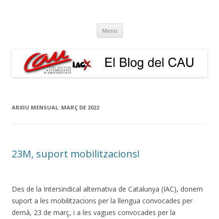
El Blog del CAU
Butlletí informatiu, recull de premsa, i esperem que molt més!
Vés
Menú
al
contingut
ARXIU MENSUAL:
MARÇ DE 2022
23M, suport mobilitzacions!
Des de la Intersindical alternativa de Catalunya (IAC), donem
suport a les mobilitzacions per la llengua convocades per
demà, 23 de març, i a les vagues convocades per la