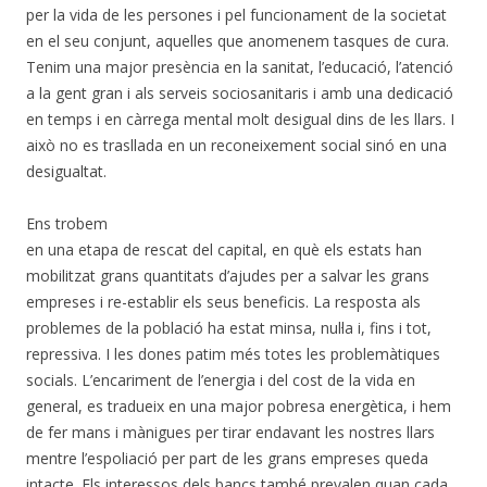
per la vida de les persones i pel funcionament de la societat
en el seu conjunt, aquelles que anomenem tasques de cura.
Tenim una major presència en la sanitat, l’educació, l’atenció
a la gent gran i als serveis sociosanitaris i amb una dedicació
en temps i en càrrega mental molt desigual dins de les llars. I
això no es trasllada en un reconeixement social sinó en una
desigualtat.
Ens trobem
en una etapa de rescat del capital, en què els estats han
mobilitzat grans quantitats d’ajudes per a salvar les grans
empreses i re-establir els seus beneficis. La resposta als
problemes de la població ha estat minsa, nul·la i, fins i tot,
repressiva. I les dones patim més totes les problemàtiques
socials. L’encariment de l’energia i del cost de la vida en
general, es tradueix en una major pobresa energètica, i hem
de fer mans i mànigues per tirar endavant les nostres llars
mentre l’espoliació per part de les grans empreses queda
intacte. Els interessos dels bancs també prevalen quan cada