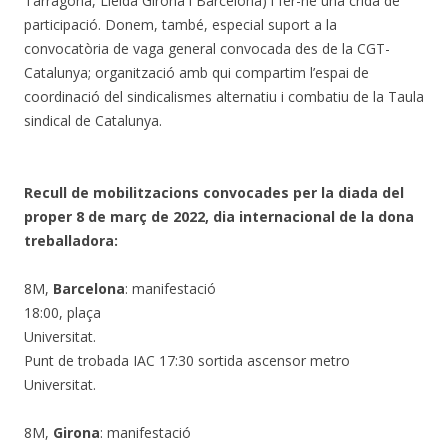
Tarragona, Lleida Girona i Barcelona) i fer-ne una crida de
participació. Donem, també, especial suport a la
convocatòria de vaga general convocada des de la CGT-
Catalunya; organització amb qui compartim l’espai de
coordinació del sindicalismes alternatiu i combatiu de la Taula
sindical de Catalunya.
Recull de mobilitzacions convocades per la diada del
proper 8 de març de 2022, dia internacional de la dona
treballadora:
8M,
Barcelona
: manifestació
18:00, plaça
Universitat.
Punt de trobada IAC 17:30 sortida ascensor metro
Universitat.
8M,
Girona
: manifestació