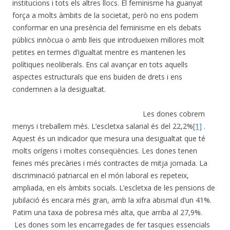
institucions i tots els altres llocs. El feminisme ha guanyat
força a molts àmbits de la societat, però no ens podem
conformar en una presència del feminisme en els debats
públics innòcua o amb lleis que introdueixen millores molt
petites en termes d’igualtat mentre es mantenen les
polítiques neoliberals. Ens cal avançar en tots aquells
aspectes estructurals que ens buiden de drets i ens
condemnen a la desigualtat.
Les dones cobrem
menys i treballem més. L’escletxa salarial és del 22,2%
[1]
.
Aquest és un indicador que mesura una desigualtat que té
molts orígens i moltes conseqüències. Les dones tenen
feines més precàries i més contractes de mitja jornada. La
discriminació patriarcal en el món laboral es repeteix,
ampliada, en els àmbits socials. L’escletxa de les pensions de
jubilació és encara més gran, amb la xifra abismal d’un 41%.
Patim una taxa de pobresa més alta, que arriba al 27,9%.
Les dones som les encarregades de fer tasques essencials