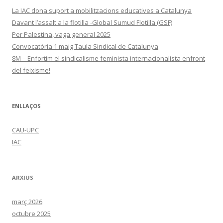
La IAC dona suport a mobilitzacions educatives a Catalunya
Davant l’assalt a la flotilla -Global Sumud Flotilla (GSF)
Per Palestina, vaga general 2025
Convocatòria 1 maig Taula Sindical de Catalunya
8M – Enfortim el sindicalisme feminista internacionalista enfront
del feixisme!
ENLLAÇOS
CAU-UPC
IAC
ARXIUS
març 2026
octubre 2025