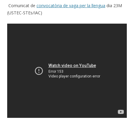
Comunicat de
convocatòria de vaga per la llengua
dia 23M
(USTEC-STEs/IAC)