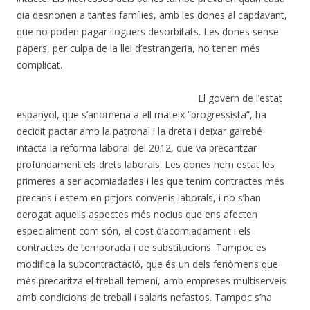
dia desnonen a tantes famílies, amb les dones al capdavant,
que no poden pagar lloguers desorbitats. Les dones sense
papers, per culpa de la llei d’estrangeria, ho tenen més
complicat.
El govern de l’estat
espanyol, que s’anomena a ell mateix “progressista”, ha
decidit pactar amb la patronal i la dreta i deixar gairebé
intacta la reforma laboral del 2012, que va precaritzar
profundament els drets laborals. Les dones hem estat les
primeres a ser acomiadades i les que tenim contractes més
precaris i estem en pitjors convenis laborals, i no s’han
derogat aquells aspectes més nocius que ens afecten
especialment com són, el cost d’acomiadament i els
contractes de temporada i de substitucions. Tampoc es
modifica la subcontractació, que és un dels fenòmens que
més precaritza el treball femení, amb empreses multiserveis
amb condicions de treball i salaris nefastos. Tampoc s’ha