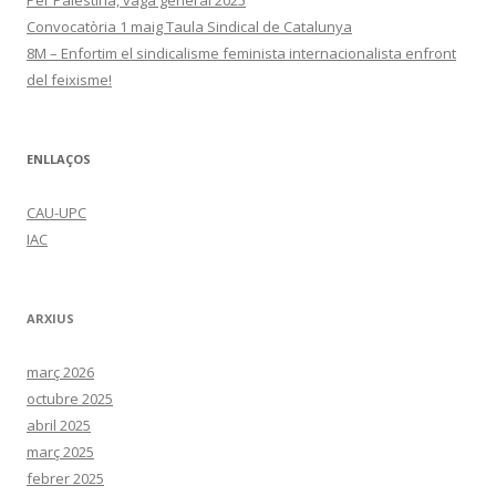
Convocatòria 1 maig Taula Sindical de Catalunya
8M – Enfortim el sindicalisme feminista internacionalista enfront
del feixisme!
ENLLAÇOS
CAU-UPC
IAC
ARXIUS
març 2026
octubre 2025
abril 2025
març 2025
febrer 2025