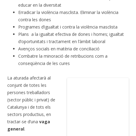
educar en la diversitat
Erradicar la violència masclista. Eliminar la violència
contra les dones
Programes d’igualtat i contra la violència masclista
Plans a la igualtat efectiva de dones i homes; igualtat
d’oportunitats i tractament en l’àmbit laboral
Avenços socials en matèria de conciliació
Combatre la minoració de retribucions com a
conseqüència de les cures
La aturada afectarà al
conjunt de totes les
persones treballadors
(sector públic i privat) de
Catalunya i de tots els
sectors productius, en
tractar-se d’una
vaga
general
.