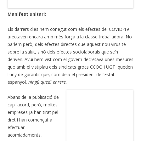
Manifest unitari:
Els darrers dies hem conegut com els efectes del COVID-19
afectaven encara amb més força a la classe treballadora. No
parlem però, dels efectes directes que aquest nou virus té
sobre la salut, sinó dels efectes sociolaborals que se’n
deriven. Avui hem vist com el govern decretava unes mesures
que amb el vistiplau dels sindicats grocs CCOO i UGT queden
lluny de garantir que, com deia el president de l’Estat
espanyol,
ningú quedi enrere
.
Abans de la publicació de
cap acord, però, moltes
empreses ja han tirat pel
dret i han començat a
efectuar
acomiadaments,