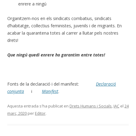
enrere a ningú
Organitzem-nos en els sindicats combatius, sindicats
d’habitatge, col·lectius feministes, juvenils i de migrants. En
acabar la quarantena totes al carrer a lluitar pels nostres
drets!
Que ningú quedi enrere ho garantim entre totes!
Fonts de la declaració i del manifest:
Declaració
conjunta
i
Manifest
.
Aquesta entrada s'ha publicat en
Drets Humans i Socials
,
IAC
el
24
març, 2020
per
Editor
.