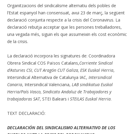
Organitzacions del sindicalisme alternatiu dels pobles de
l’Estat espanyol han consensuat, avui 23 de març, la següent
declaració conjunta respecte a la crisis del Coronavirus. La
declaració rebutja acceptar que les persones treballadores,
una vegada més, siguin els que assumeixin els cost econòmic
de la crisis.
La declaració incorpora les signatures de: Coordinadora
Obrera Sindical COS Països Catalans,
Corriente Sindical
d’Asturies CSI, CUT Aragón CUT Galiza, ESK Euskal Herria
,
Intersindical Alternativa de Catalunya IAC,
Intersindical
Canaria
, Intersindical Valenciana,
LAB sindikatua Euskal
Herria/País Vasco, Sindicato Andaluz de Trabajadores y
trabajadoras SAT
, STEI Balears i
STEILAS Euskal Herria
.
TEXT DECLARACIÓ:
DECLARACIÓN DEL SINDICALISMO ALTERNATIVO DE LOS