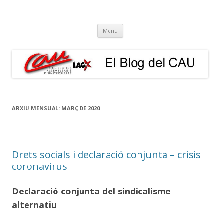
El Blog del CAU
Butlletí informatiu, recull de premsa, i esperem que molt més!
Vés
Menú
al
contingut
ARXIU MENSUAL:
MARÇ DE 2020
Drets socials i declaració conjunta – crisis
coronavirus
Declaració conjunta del sindicalisme
alternatiu