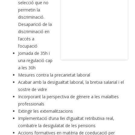
selecció que no
permetin la
discriminació.
Desaparició de la
discriminació en
l’accés a
l’ocupació
Jornada de 35h i
una regulació cap
a les 30h
Mesures contra la precarietat laboral
Acabar amb la desigualtat laboral, la bretxa salarial i el
sostre de vidre
Incorporant la perspectiva de gènere a les malalties
professionals
Extingir les externalitzacions
Implementació d’una llei d’igualtat retributiva real,
combatre la desigulatat de les pensions
Accions formatives en matèria de coeducació per