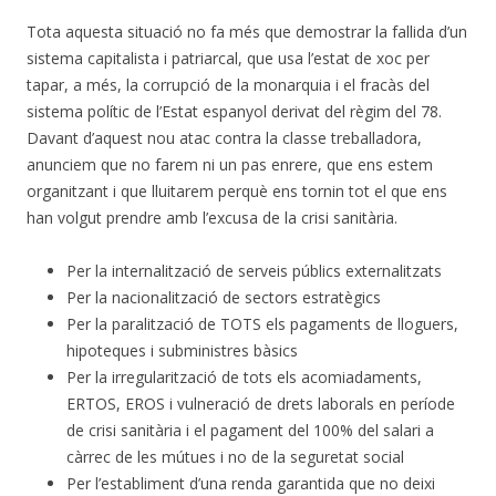
Tota aquesta situació no fa més que demostrar la fallida d’un
sistema capitalista i patriarcal, que usa l’estat de xoc per
tapar, a més, la corrupció de la monarquia i el fracàs del
sistema polític de l’Estat espanyol derivat del règim del 78.
Davant d’aquest nou atac contra la classe treballadora,
anunciem que no farem ni un pas enrere, que ens estem
organitzant i que lluitarem perquè ens tornin tot el que ens
han volgut prendre amb l’excusa de la crisi sanitària.
Per la internalització de serveis públics externalitzats
Per la nacionalització de sectors estratègics
Per la paralització de TOTS els pagaments de lloguers,
hipoteques i subministres bàsics
Per la irregularització de tots els acomiadaments,
ERTOS, EROS i vulneració de drets laborals en període
de crisi sanitària i el pagament del 100% del salari a
càrrec de les mútues i no de la seguretat social
Per l’establiment d’una renda garantida que no deixi