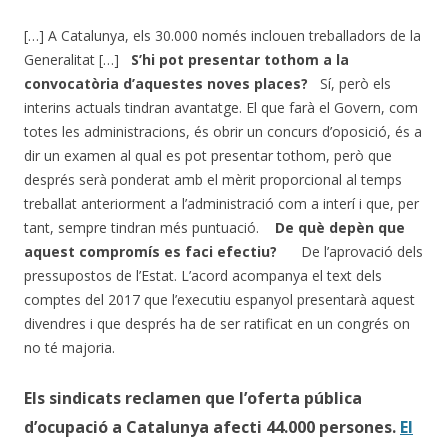
[…] A Catalunya, els 30.000 només inclouen treballadors de la
Generalitat […]
S’hi pot presentar tothom a la
convocatòria d’aquestes noves places?
Sí, però els
interins actuals tindran avantatge. El que farà el Govern, com
totes les administracions, és obrir un concurs d’oposició, és a
dir un examen al qual es pot presentar tothom, però que
després serà ponderat amb el mèrit proporcional al temps
treballat anteriorment a l’administració com a interí i que, per
tant, sempre tindran més puntuació.
De què depèn que
aquest compromís es faci efectiu?
De l’aprovació dels
pressupostos de l’Estat. L’acord acompanya el text dels
comptes del 2017 que l’executiu espanyol presentarà aquest
divendres i que després ha de ser ratificat en un congrés on
no té majoria.
Els sindicats reclamen que l’oferta pública
d’ocupació a Catalunya afecti 44.000 persones.
El