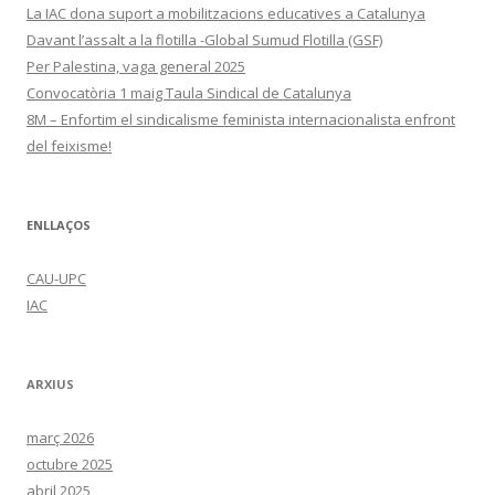
La IAC dona suport a mobilitzacions educatives a Catalunya
Davant l’assalt a la flotilla -Global Sumud Flotilla (GSF)
Per Palestina, vaga general 2025
Convocatòria 1 maig Taula Sindical de Catalunya
8M – Enfortim el sindicalisme feminista internacionalista enfront
del feixisme!
ENLLAÇOS
CAU-UPC
IAC
ARXIUS
març 2026
octubre 2025
abril 2025