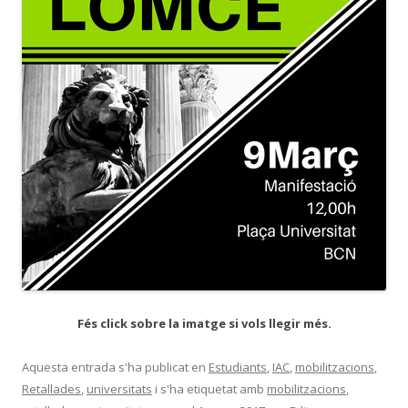
Fés click sobre la imatge si vols llegir més.
Aquesta entrada s'ha publicat en
Estudiants
,
IAC
,
mobilitzacions
,
Retallades
,
universitats
i s'ha etiquetat amb
mobilitzacions
,