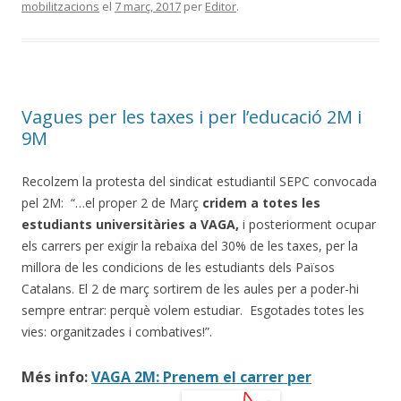
mobilitzacions
el
7 març, 2017
per
Editor
.
Vagues per les taxes i per l’educació 2M i
9M
Recolzem la protesta del sindicat estudiantil SEPC convocada
pel 2M: “…el proper 2 de Març
cridem a totes les
estudiants universitàries a VAGA,
i posteriorment ocupar
els carrers per exigir la rebaixa del 30% de les taxes, per la
millora de les condicions de les estudiants dels Països
Catalans. El 2 de març sortirem de les aules per a poder-hi
sempre entrar: perquè volem estudiar. Esgotades totes les
vies: organitzades i combatives!”.
Més info:
VAGA 2M: Prenem el carrer per