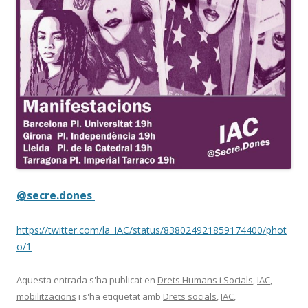
@secre.dones
https://twitter.com/la_IAC/status/838024921859174400/phot
o/1
Aquesta entrada s'ha publicat en
Drets Humans i Socials
,
IAC
,
mobilitzacions
i s'ha etiquetat amb
Drets socials
,
IAC
,