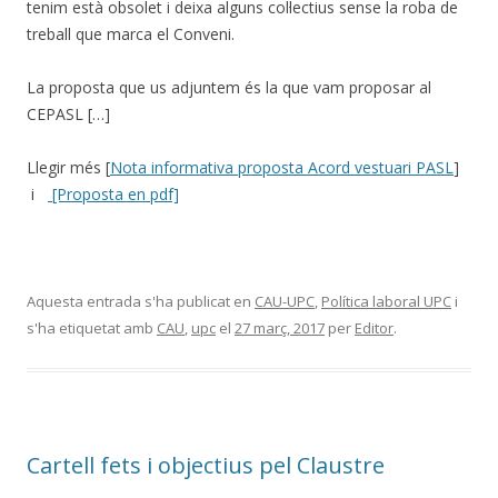
tenim està obsolet i deixa alguns col·lectius sense la roba de
treball que marca el Conveni.
La proposta que us adjuntem és la que vam proposar al
CEPASL […]
Llegir més [
Nota informativa proposta Acord vestuari PASL
]
i
[Proposta en pdf]
Aquesta entrada s'ha publicat en
CAU-UPC
,
Política laboral UPC
i
s'ha etiquetat amb
CAU
,
upc
el
27 març, 2017
per
Editor
.
Cartell fets i objectius pel Claustre