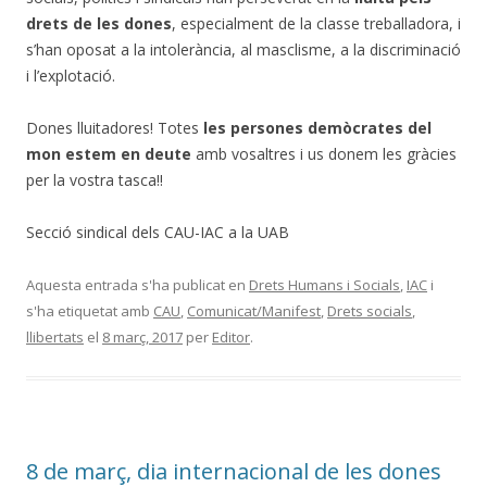
drets de les dones
, especialment de la classe treballadora, i
s’han oposat a la intolerància, al masclisme, a la discriminació
i l’explotació.
Dones lluitadores! Totes
les persones demòcrates del
mon estem en deute
amb vosaltres i us donem les gràcies
per la vostra tasca!!
Secció sindical dels CAU-IAC a la UAB
Aquesta entrada s'ha publicat en
Drets Humans i Socials
,
IAC
i
s'ha etiquetat amb
CAU
,
Comunicat/Manifest
,
Drets socials
,
llibertats
el
8 març, 2017
per
Editor
.
8 de març, dia internacional de les dones