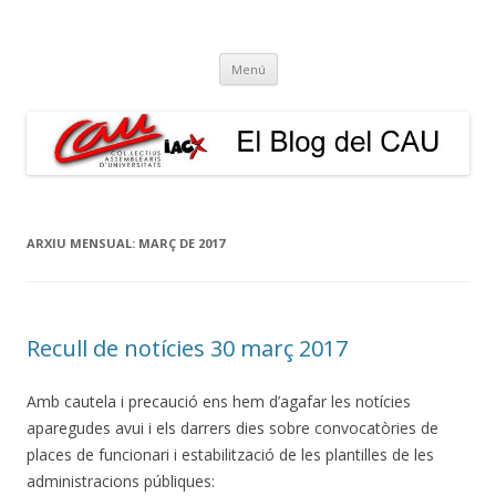
El Blog del CAU
Butlletí informatiu, recull de premsa, i esperem que molt més!
Vés
Menú
al
contingut
ARXIU MENSUAL:
MARÇ DE 2017
Recull de notícies 30 març 2017
Amb cautela i precaució ens hem d’agafar les notícies
aparegudes avui i els darrers dies sobre convocatòries de
places de funcionari i estabilització de les plantilles de les
administracions públiques: