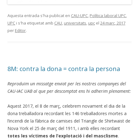
Aquesta entrada s'ha publicat en
CAU-UPC
,
Política laboral UPC
,
UPC
i s'ha etiquetat amb
CAU
,
universitats
,
upc
el
24 març, 2017
per
Editor
.
8M: contra la dona = contra la persona
Reproduïm un missatge enviat per les nostres companyes del
CAU-IAC UAB al que per descomptat ens hi adherim plenament:
Aquest 2017, el 8 de març, celebrem novament el dia de la
dona treballadora recordant les 146 treballadores mortes a
l’incendi de la fàbrica de camises del Triangle de Shirtwaist de
Nova York el 25 de març del 1911, i amb elles recordant
totes les víctimes de l’explotació i del masclisme
.