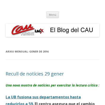
El Blog del CAU
Butlletí informatiu, recull de premsa, i esperem que molt més!
Vés
Menú
al
contingut
ARXIU MENSUAL:
GENER DE 2016
Recull de notícies 29 gener
Una nova mostra de notícies per exercitar la lectura crítica :
La UB fusiona sus departamentos hasta
reducirlos a 59
. El centro asegura que el cambio