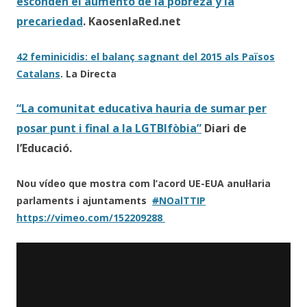
esconden el aumento de la pobreza y la
precariedad
. KaosenlaRed.net
42 feminicidis: el balanç sagnant del 2015 als Països
Catalans
. La Directa
“La comunitat educativa hauria de sumar per
posar punt i final a la LGTBIfòbia”
Diari de
l’Educació.
Nou vídeo que mostra com l’acord UE-EUA anul·laria
parlaments i ajuntaments
#
NOalTTIP
https://
vimeo.com/152209288