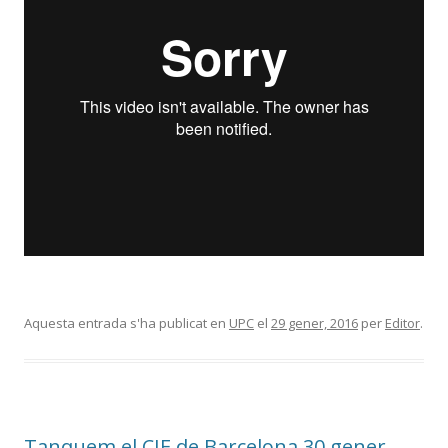
Aquesta entrada s'ha publicat en
UPC
el
29 gener, 2016
per
Editor
.
Tanquem el CIE de Barcelona 30 gener