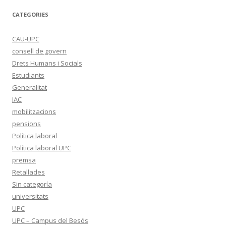
CATEGORIES
CAU-UPC
consell de govern
Drets Humans i Socials
Estudiants
Generalitat
IAC
mobilitzacions
pensions
Política laboral
Política laboral UPC
premsa
Retallades
Sin categoría
universitats
UPC
UPC – Campus del Besós