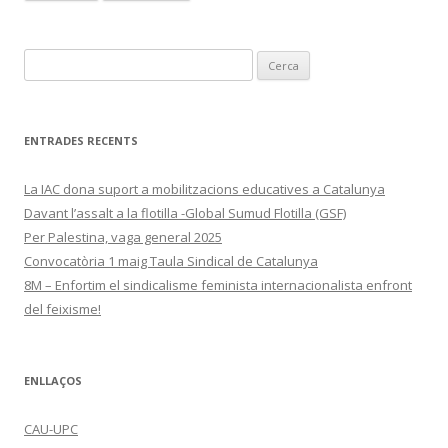
Cerca:
ENTRADES RECENTS
La IAC dona suport a mobilitzacions educatives a Catalunya
Davant l’assalt a la flotilla -Global Sumud Flotilla (GSF)
Per Palestina, vaga general 2025
Convocatòria 1 maig Taula Sindical de Catalunya
8M – Enfortim el sindicalisme feminista internacionalista enfront
del feixisme!
ENLLAÇOS
CAU-UPC