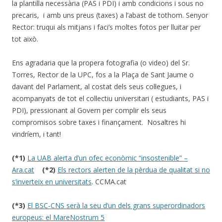
la plantilla necessària (PAS i PDI) i amb condicions i sous no
precaris, i amb uns preus (taxes) a l’abast de tothom. Senyor
Rector: truqui als mitjans i faci’s moltes fotos per lluitar per
tot això.
Ens agradaria que la propera fotografia (o video) del Sr.
Torres, Rector de la UPC, fos a la Plaça de Sant Jaume o
davant del Parlament, al costat dels seus col·legues, i
acompanyats de tot el col·lectiu universitari ( estudiants, PAS i
PDI), pressionant al Govern per complir els seus
compromisos sobre taxes i finançament. Nosaltres hi
vindríem, i tant!
(*1)
La UAB alerta d’un ofec econòmic “insostenible” –
Ara.cat
(*2)
Els rectors alerten de la pèrdua de qualitat si no
s’inverteix en universitats
. CCMA.cat
(*3)
El BSC-CNS serà la seu d’un dels grans superordinadors
europeus: el MareNostrum 5