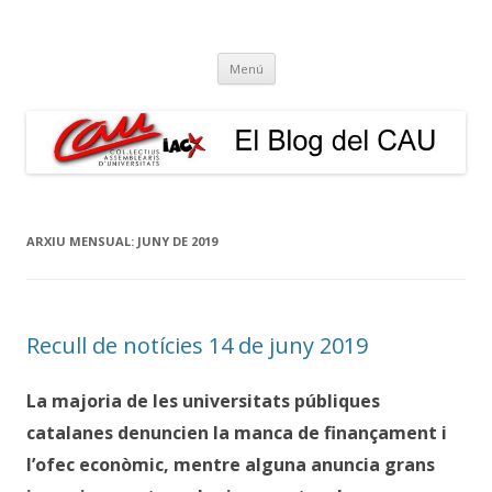
El Blog del CAU
Butlletí informatiu, recull de premsa, i esperem que molt més!
Vés
Menú
al
contingut
ARXIU MENSUAL:
JUNY DE 2019
Recull de notícies 14 de juny 2019
La majoria de les universitats públiques
catalanes denuncien la manca de finançament i
l’ofec econòmic, mentre alguna anuncia grans