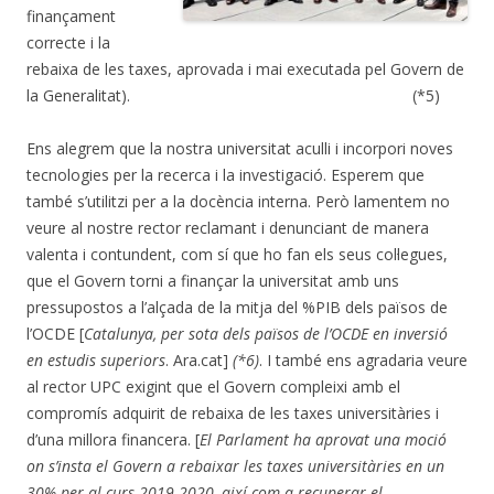
finançament
correcte i la
rebaixa de les taxes, aprovada i mai executada pel Govern de
la Generalitat). (*5)
Ens alegrem que la nostra universitat aculli i incorpori noves
tecnologies per la recerca i la investigació. Esperem que
també s’utilitzi per a la docència interna. Però lamentem no
veure al nostre rector reclamant i denunciant de manera
valenta i contundent, com sí que ho fan els seus col·legues,
que el Govern torni a finançar la universitat amb uns
pressupostos a l’alçada de la mitja del %PIB dels països de
l’OCDE [
Catalunya, per sota dels països de l’OCDE en inversió
en estudis superiors
. Ara.cat]
(*6)
. I també ens agradaria veure
al rector UPC exigint que el Govern compleixi amb el
compromís adquirit de rebaixa de les taxes universitàries i
d’una millora financera. [
El Parlament ha aprovat una moció
on s’insta el Govern a rebaixar les taxes universitàries en un
30% per al curs 2019-2020, així com a recuperar el