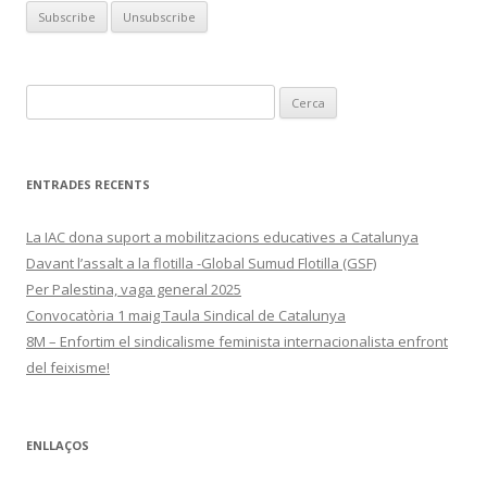
Cerca:
ENTRADES RECENTS
La IAC dona suport a mobilitzacions educatives a Catalunya
Davant l’assalt a la flotilla -Global Sumud Flotilla (GSF)
Per Palestina, vaga general 2025
Convocatòria 1 maig Taula Sindical de Catalunya
8M – Enfortim el sindicalisme feminista internacionalista enfront
del feixisme!
ENLLAÇOS