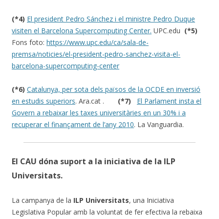
(*4)
El president Pedro Sánchez i el ministre Pedro Duque
visiten el Barcelona Supercomputing Center.
UPC.edu
(*5)
Fons foto:
https://www.upc.edu/ca/sala-de-
premsa/noticies/el-president-pedro-sanchez-visita-el-
barcelona-supercomputing-center
(*6)
Catalunya, per sota dels països de la OCDE en inversió
en estudis superiors
. Ara.cat .
(*7)
El Parlament insta el
Govern a rebaixar les taxes universitàries en un 30% i a
recuperar el finançament de l’any 2010
. La Vanguardia.
El CAU dóna suport a la iniciativa de la ILP
Universitats.
La campanya de la
ILP Universitats
, una Iniciativa
Legislativa Popular amb la voluntat de fer efectiva la rebaixa