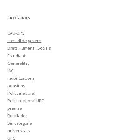
CATEGORIES
CAU-UPC
consell de govern
Drets Humans i Socials
Estudiants
Generalitat
IAC
mobilitzacions
pensions
Política laboral
Política laboral UPC
premsa
Retallades
Sin categoría
universitats
UPC