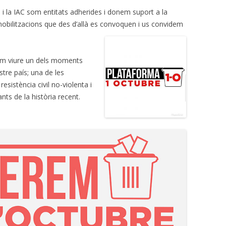
 i la IAC som entitats adherides i donem suport a la
CALENDARI LABORAL 2018 I
INFOCAU 15 MAIG 2019
 mobilitzacions que des d’allà es convoquen i us convidem
PAGUES 2013-14
NI ACORD DE VESTUARI NI CAP
vam viure un dels moments
ACORD PEL PASL!
tre país; una de les
VESTUARI. ACCIÓ-REACCIÓ?
sistència civil no-violenta i
nts de la història recent.
RECEPCIONS (07/06/2017)
AVALUACIÓ DELS RISCOS
PSICOSOCIALS.
GERENT PROPOSAT I COMISSIÓ
MIXTA
PROCÉS ESTABILITZACIÓ,
4/11/2019 SITUACIÓ