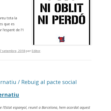
reu tota la
tes que es
l’esperit de l’1
7 setembre, 2018
per
Editor
.
rnatiu / Rebuig al pacte social
ternatiu
e l’Estat espanyol, reunit a Barcelona, hem acordat aquest