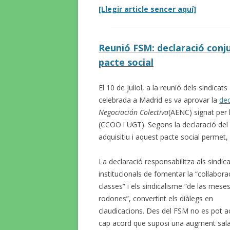
[Llegir article sencer aquí]
Reunió FSM: declaració conju
pacte social
El 10 de juliol, a la reunió dels sindicat
celebrada a Madrid es va aprovar la
dec
Negociación Colectiva
(AENC) signat per l
(CCOO i UGT). Segons la declaració del
adquisitiu i aquest pacte social permet, 
La declaració responsabilitza als sindic
institucionals de fomentar la “col·labora
classes” i els sindicalisme “de las mese
rodones”, convertint els diàlegs en
claudicacions. Des del FSM no es pot a
cap acord que suposi una augment sala