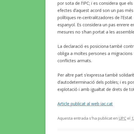
por sota de l’IPC; i es considera que els
efectes d’aquest acord son un pas més 
polítiques re-centralitzadores de l’Estat
espanyol. Es considera un pas enrere en 
mesures no s’han portat a les assembles
La declaració es posiciona també contra 
obliga a moltes persones a migracions 
conflictes armats.
Per altre part s’expressa també solidarit
d’autodeterminació dels pobles; i es po
explotació i amb igualtat de drets de to
Article publicat al web iac.cat
Aquesta entrada s'ha publicat en
UPC
el
1