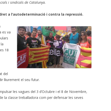
cials i sindicals de Catalunya.
 dret
a l’autodeterminació i contra la repressió.
a
a es va
pulars
 la
les 18
at del
ir lliurement el seu futur.
impulsar les vagues del 3 d’Octubre i el 8 de Novembre,
 de la classe treballadora com per defensar les seves