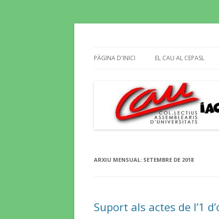
Butlletí informatiu, recull de premsa, i e
El Blog del CAU
PÀGINA D'INICI
EL CAU AL CEPASL
ARXIU MENSUAL:
SETEMBRE DE 2018
Suport als actes de l’1 d