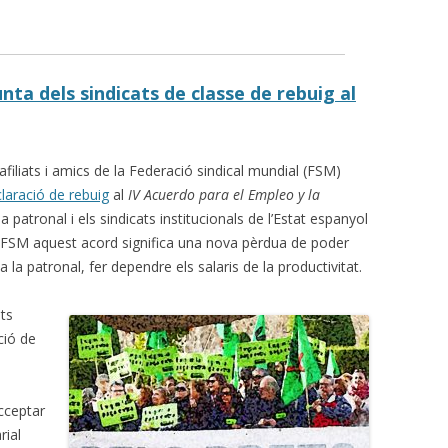
nta dels sindicats de classe de rebuig al
s afiliats i amics de la Federació sindical mundial (FSM)
laració de rebuig
al
IV Acuerdo para el Empleo y la
a patronal i els sindicats institucionals de l’Estat espanyol
 FSM aquest acord significa una nova pèrdua de poder
a la patronal, fer dependre els salaris de la productivitat.
ats
ció de
s
cceptar
rial