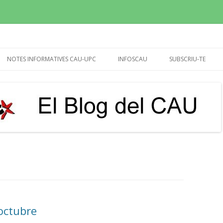
sperem que molt més!
Vés
al
NOTES INFORMATIVES CAU-UPC
INFOSCAU
SUBSCRIU-TE
contingut
REUNIÓ RECTOR I GERENT
INFOCAU SET-OCT 2015
20/04/24 (CALENDARI)
INFOCAU 10 NOVEMB.2015
UTG’S
INFOCAU MARÇ 2016
BIBLIOTEQUES
INFOCAU DESEMBRE 2016
PAGUES EXTRA 2013-14,
INFOCAU DESEMBRE 2017
DEMANDA I DEDICATÒRIA
INFOCAU JULIOL 2018
IMPUGNACIÓ VIÈ CONVENI
INFOCAU GENER 2019
PROPOSTA D’ACORD PER
’octubre
VESTUARI DEL PASL (MARÇ-2017)
INFOCAU 3 MAIG 2019