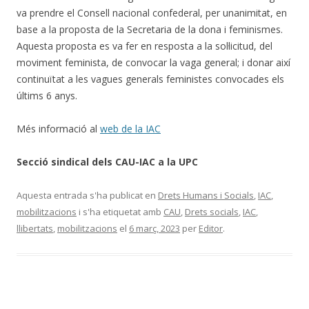
va prendre el Consell nacional confederal, per unanimitat, en
base a la proposta de la Secretaria de la dona i feminismes.
Aquesta proposta es va fer en resposta a la sol·licitud, del
moviment feminista, de convocar la vaga general; i donar així
continuïtat a les vagues generals feministes convocades els
últims 6 anys.
Més informació al
web de la IAC
Secció sindical dels CAU-IAC a la UPC
Aquesta entrada s'ha publicat en
Drets Humans i Socials
,
IAC
,
mobilitzacions
i s'ha etiquetat amb
CAU
,
Drets socials
,
IAC
,
llibertats
,
mobilitzacions
el
6 març, 2023
per
Editor
.