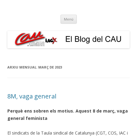
El Blog del CAU
Butlletí informatiu, recull de premsa, i esperem que molt més!
Vés
Menú
al
contingut
ARXIU MENSUAL:
MARÇ DE 2023
8M, vaga general
Perquè ens sobren els motius. Aquest 8 de març, vaga
general feminista
El sindicats de la Taula sindical de Catalunya (CGT, COS, IAC i