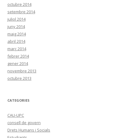
octubre 2014
setembre 2014
juliol 2014
juny 2014
maig 2014
abril 2014
març 2014
febrer 2014
gener 2014
novembre 2013
octubre 2013
CATEGORIES
CAU-UPC
consell de govern
Drets Humans i Socials
Estudiants