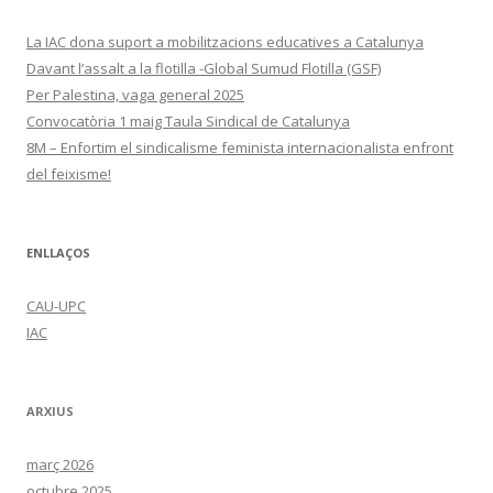
La IAC dona suport a mobilitzacions educatives a Catalunya
Davant l’assalt a la flotilla -Global Sumud Flotilla (GSF)
Per Palestina, vaga general 2025
Convocatòria 1 maig Taula Sindical de Catalunya
8M – Enfortim el sindicalisme feminista internacionalista enfront
del feixisme!
ENLLAÇOS
CAU-UPC
IAC
ARXIUS
març 2026
octubre 2025