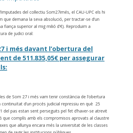
 d’imputades del col·lectiu Som27imés, el CAU-UPC els hi
lam que demana la seva absolució, per tractar-se d’un
na fiança superior al mig milió d’€). Reproduim a
ra de judici oral:
7 i més davant l’obertura del
ment de 511.835,05€ per assegurar
ls:
es de Som 27 i més vam tenir constància de l’obertura
la continuïtat d’un procés judicial repressiu en què 25
 del pas estan sent perseguits pel fet d’haver-se atrevit
AB que complís amb els compromisos aprovats al claustre
xes que allunya encara més la universitat de les classes
rien de regir les institucions públiques.