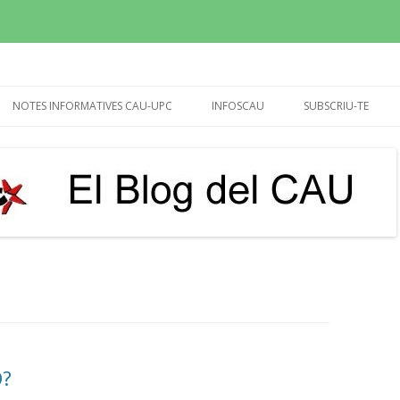
sperem que molt més!
Vés
al
NOTES INFORMATIVES CAU-UPC
INFOSCAU
SUBSCRIU-TE
contingut
REUNIÓ RECTOR I GERENT
INFOCAU SET-OCT 2015
20/04/24 (CALENDARI)
INFOCAU 10 NOVEMB.2015
UTG’S
INFOCAU MARÇ 2016
BIBLIOTEQUES
INFOCAU DESEMBRE 2016
PAGUES EXTRA 2013-14,
INFOCAU DESEMBRE 2017
DEMANDA I DEDICATÒRIA
INFOCAU JULIOL 2018
IMPUGNACIÓ VIÈ CONVENI
INFOCAU GENER 2019
PROPOSTA D’ACORD PER
Ó?
VESTUARI DEL PASL (MARÇ-2017)
INFOCAU 3 MAIG 2019