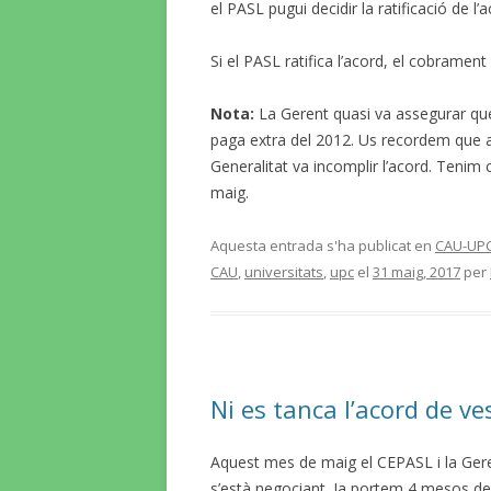
el PASL pugui decidir la ratificació de l
Si el PASL ratifica l’acord, el cobrament
Nota:
La Gerent quasi va assegurar que
paga extra del 2012. Us recordem que aqu
Generalitat va incomplir l’acord. Teni
maig.
Aquesta entrada s'ha publicat en
CAU-UP
CAU
,
universitats
,
upc
el
31 maig, 2017
per
Ni es tanca l’acord de ve
Aquest mes de maig el CEPASL i la Gere
s’està negociant. Ja portem 4 mesos de