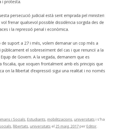
 i protesta.
sta persecució judicial està sent emprada pel ministeri
 vol frenar qualsevol possible dissidència sorgida des de
aces i la repressió penal i econòmica.
up de suport a 27 i més, volem demanar un cop més a
i públicament el sobreseïment del cas i que renunciï a la
rior Equip de Govern. A la vegada, demanem que es
la fiscalia, que xoquen frontalment amb els principis que
a on la llibertat d’expressió sigui una realitat i no només
mans i Socials
,
Estudiants
,
mobilitzacions
,
universitats
i s'ha
socials
,
llibertats
,
universitats
el
25 maig, 2017
per
Editor
.