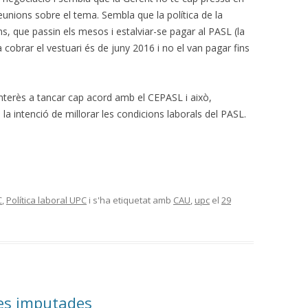
reunions sobre el tema. Sembla que la política de la
s, que passin els mesos i estalviar-se pagar al PASL (la
cobrar el vestuari és de juny 2016 i no el van pagar fins
nterès a tancar cap acord amb el CEPASL i això,
la intenció de millorar les condicions laborals del PASL.
C
,
Política laboral UPC
i s'ha etiquetat amb
CAU
,
upc
el
29
les imputades