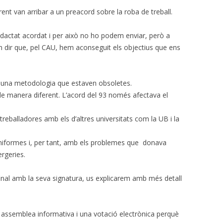
ent van arribar a un preacord sobre la roba de treball.
CALENDARI LABORAL 2018 I
INFOCAU 15 MAIG 2019
PAGUES 2013-14
actat acordat i per això no ho podem enviar, però a
dem dir que, pel CAU, hem aconseguit els objectius que ens
NI ACORD DE VESTUARI NI CAP
ACORD PEL PASL!
VESTUARI. ACCIÓ-REACCIÓ?
bé una metodologia que estaven obsoletes.
de manera diferent. L’acord del 93 només afectava el
RECEPCIONS (07/06/2017)
i treballadores amb els d’altres universitats com la UB i la
AVALUACIÓ DELS RISCOS
PSICOSOCIALS.
uniformes i, per tant, amb els problemes que donava
GERENT PROPOSAT I COMISSIÓ
rgeries.
MIXTA
inal amb la seva signatura, us explicarem amb més detall
PROCÉS ESTABILITZACIÓ,
4/11/2019 SITUACIÓ
assemblea informativa i una votació electrònica perquè