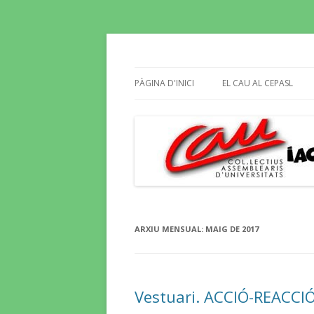
Butlletí informatiu, recull de premsa, i e
El Blog del CAU
PÀGINA D'INICI
EL CAU AL CEPASL
ARXIU MENSUAL:
MAIG DE 2017
Vestuari. ACCIÓ-REACCI