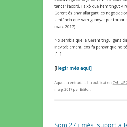
tancar l’acord, i això que hem tingut 4 
Gerent és anar allargant les negociacion
sentència que vam guanyar per tornar a 
març 2017)
No sembla que la Gerent tingui gens d’i
inevitablement, ens fa pensar que no té 
[…]
[l
legir més aquí]
Aquesta entrada s'ha publicat en
CAU-UP
maig, 2017
per
Editor
.
Som 27 i més, suport a 