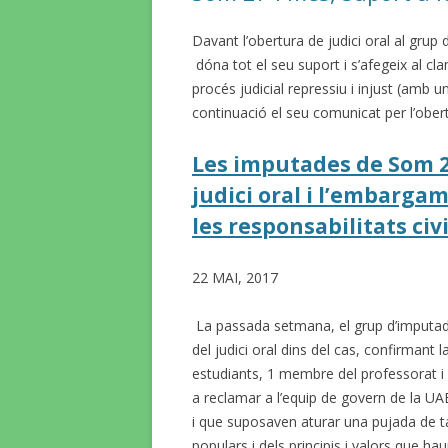
Davant l’obertura de judici oral al grup
dóna tot el seu suport i s’afegeix al c
procés judicial repressiu i injust (amb u
continuació el seu comunicat per l’obertu
Les imputades de Som 2
judici oral i l’embarga
les responsabilitats civi
22 MAI, 2017
La passada setmana, el grup d’imputad
del judici oral dins del cas, confirmant 
estudiants, 1 membre del professorat i 1
a reclamar a l’equip de govern de la U
i que suposaven aturar una pujada de ta
populars i dels principis i valors que hau