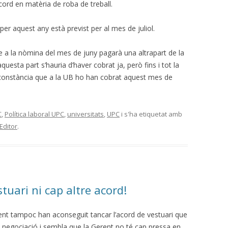
’acord en matèria de roba de treball.
 per aquest any està previst per al mes de juliol.
 a la nòmina del mes de juny pagarà una altrapart de la
esta part s’hauria d’haver cobrat ja, però fins i tot la
m constància que a la UB ho han cobrat aquest mes de
C
,
Política laboral UPC
,
universitats
,
UPC
i s'ha etiquetat amb
Editor
.
stuari ni cap altre acord!
nt tampoc han aconseguit tancar l’acord de vestuari que
 negociació i sembla que la Gerent no té cap pressa en