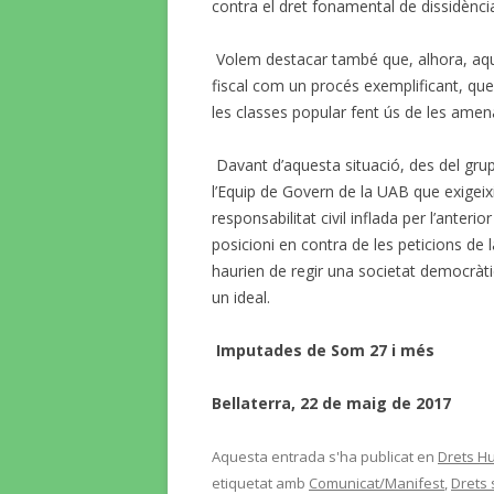
contra el dret fonamental de dissidència
Volem destacar també que, alhora, aque
fiscal com un procés exemplificant, que
les classes popular fent ús de les amen
Davant d’aquesta situació, des del gr
l’Equip de Govern de la UAB que exigeix
responsabilitat civil inflada per l’ante
posicioni en contra de les peticions de 
haurien de regir una societat democràtic
un ideal.
Imputades de Som 27 i més
Bellaterra, 22 de maig de 2017
Aquesta entrada s'ha publicat en
Drets Hu
etiquetat amb
Comunicat/Manifest
,
Drets 