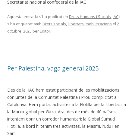
Secretariat nacional confederal de la IAC
Aquesta entrada s'ha publicat en
Drets Humans i Socials
,
IAC
i
s'ha etiquetat amb
Drets socials
,
llibertats
,
mobilitzacions
el
2
octubre, 2025
per
Editor
.
Per Palestina, vaga general 2025
Des de la IAC hem estat participant de les mobilitzacions
conjuntes de la Comunitat Palestina i Prou complicitat a
Catalunya. Hem portat activistes a la Flotilla per la llibertat i a
la Marxa global per Gaza. Ara, des de més de 40 països
intentem obrir un corredor humanitari: la Global Sumud
Flotilla, a bord hi tenim tres activistes, la Masmi, l’Edu i en
Saïf.