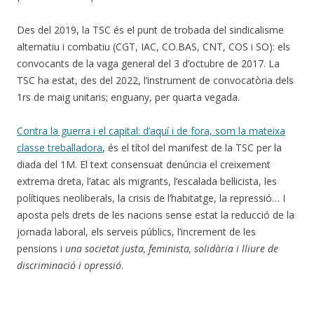
Des del 2019, la TSC és el punt de trobada del sindicalisme
alternatiu i combatiu (CGT, IAC, CO.BAS, CNT, COS i SO): els
convocants de la vaga general del 3 d’octubre de 2017. La
TSC ha estat, des del 2022, l’instrument de convocatòria dels
1rs de maig unitaris; enguany, per quarta vegada.
Contra la guerra i el capital: d’aquí i de fora, som la mateixa
classe treballadora
, és el títol del manifest de la TSC per la
diada del 1M. El text consensuat denúncia el creixement
extrema dreta, l’atac als migrants, l’escalada bel·licista, les
polítiques neoliberals, la crisis de l’habitatge, la repressió… I
aposta pels drets de les nacions sense estat la reducció de la
jornada laboral, els serveis públics, l’increment de les
pensions i
una societat justa, feminista, solidària i lliure de
discriminació i opressió
.