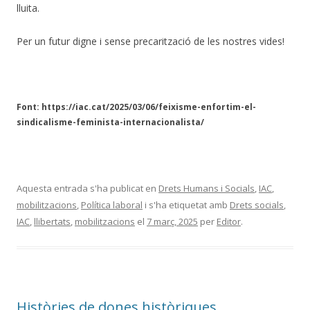
lluita.
Per un futur digne i sense precarització de les nostres vides!
Font: https://iac.cat/2025/03/06/feixisme-enfortim-el-
sindicalisme-feminista-internacionalista/
Aquesta entrada s'ha publicat en
Drets Humans i Socials
,
IAC
,
mobilitzacions
,
Política laboral
i s'ha etiquetat amb
Drets socials
,
IAC
,
llibertats
,
mobilitzacions
el
7 març, 2025
per
Editor
.
Històries de dones històriques