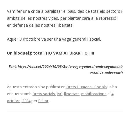
Vam fer una crida a paralitzar el país, des de tots els sectors i
àmbits de les nostres vides, per plantar cara a la repressió i
en defensa de les nostres llibertats.
Aquell 3 d’octubre va ser una vaga general i social,
Un bloqueig total, HO VAM ATURAR TOT!!!
Font: https://iac.cat/2024/10/03/3o-la-vaga-general-amb-seguiment-
total-7e-aniversari/
Aquesta entrada s'ha publicat en
Drets Humans i Socials
i s'ha
etiquetat amb
Drets socials
,
IAC
,
llibertats
,
mobilitzacions
el
4
octubre, 2024
per
Editor
.