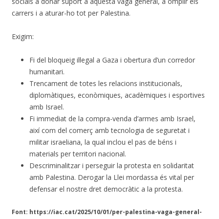
socials a donar suport a aquesta vaga general, a omplir els
carrers i a aturar-ho tot per Palestina.
Exigim:
Fi del bloqueig il·legal a Gaza i obertura d’un corredor
humanitari.
Trencament de totes les relacions institucionals,
diplomàtiques, econòmiques, acadèmiques i esportives
amb Israel.
Fi immediat de la compra-venda d’armes amb Israel,
així com del comerç amb tecnologia de seguretat i
militar israeliana, la qual inclou el pas de béns i
materials per territori nacional.
Descriminalitzar i perseguir la protesta en solidaritat
amb Palestina. Derogar la Llei mordassa és vital per
defensar el nostre dret democràtic a la protesta.
Font: https://iac.cat/2025/10/01/per-palestina-vaga-general-