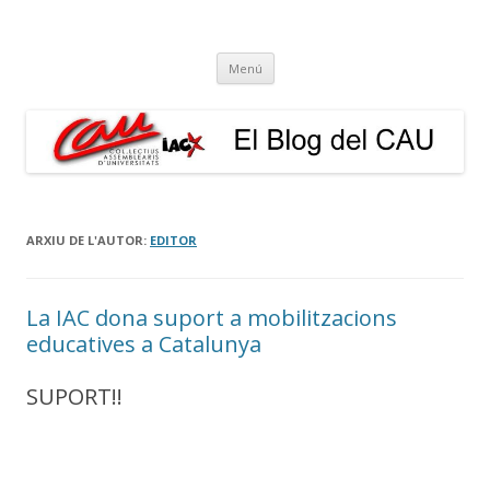
El Blog del CAU
Butlletí informatiu, recull de premsa, i esperem que molt més!
Vés
Menú
al
contingut
ARXIU DE L'AUTOR:
EDITOR
La IAC dona suport a mobilitzacions
educatives a Catalunya
SUPORT!!