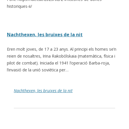
historiques-ii/
Nachthexen, les bruixes de la nit
Eren molt joves, de 17 a 23 anys. Al principi els homes se’n
reien de nosaltres, Irina Rakobólskaia (matemàtica, física i
pilot de combat). Iniciada el 1941 l’operació Barba-roja,
l’invasió de la unió soviètica per…
Nachthexen, les bruixes de la nit