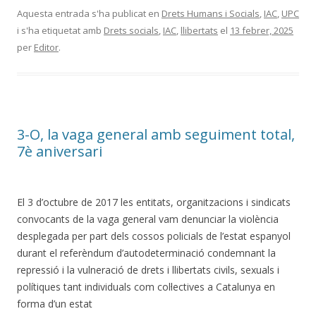
Aquesta entrada s'ha publicat en
Drets Humans i Socials
,
IAC
,
UPC
i s'ha etiquetat amb
Drets socials
,
IAC
,
llibertats
el
13 febrer, 2025
per
Editor
.
3-O, la vaga general amb seguiment total,
7è aniversari
El 3 d’octubre de 2017 les entitats, organitzacions i sindicats
convocants de la vaga general vam denunciar la violència
desplegada per part dels cossos policials de l’estat espanyol
durant el referèndum d’autodeterminació condemnant la
repressió i la vulneració de drets i llibertats civils, sexuals i
polítiques tant individuals com
col·lectives a Catalunya en
forma d’un estat