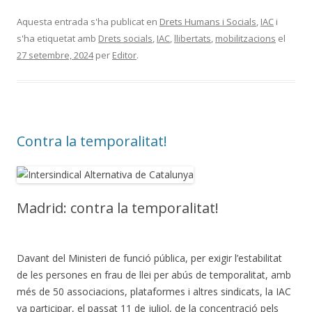
Aquesta entrada s'ha publicat en
Drets Humans i Socials
,
IAC
i
s'ha etiquetat amb
Drets socials
,
IAC
,
llibertats
,
mobilitzacions
el
27 setembre, 2024
per
Editor
.
Contra la temporalitat!
Madrid: contra la temporalitat!
Davant del Ministeri de funció pública, per exigir l’estabilitat
de les persones en frau de llei per abús de temporalitat, amb
més de 50 associacions, plataformes i altres sindicats, la IAC
va participar, el passat 11 de juliol, de la concentració pels