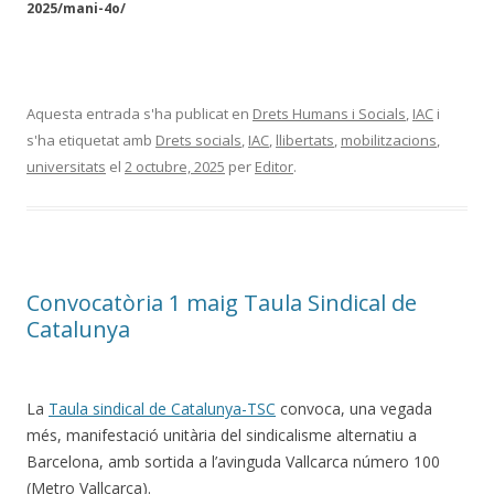
2025/mani-4o/
Aquesta entrada s'ha publicat en
Drets Humans i Socials
,
IAC
i
s'ha etiquetat amb
Drets socials
,
IAC
,
llibertats
,
mobilitzacions
,
universitats
el
2 octubre, 2025
per
Editor
.
Convocatòria 1 maig Taula Sindical de
Catalunya
La
Taula sindical de Catalunya-TSC
convoca, una vegada
més, manifestació unitària del sindicalisme alternatiu a
Barcelona, amb sortida a l’avinguda Vallcarca número 100
(Metro Vallcarca).