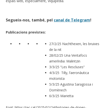
espais web, especialment, Viquipèdia.
Segueix-nos, també, pel
canal de Telegram
!
Publicacions previstes:
27/2/25 Nachthexen, les bruixes
de la nit
28/02/25 Una Ventafocs
ameríndia: Malintzin
3/3/25 “Les Rescluses”
4/3/25 Tilly, l’aeronàutica
motorista
5/3/25 Agustina Saragossa i
Domènech
6/3/25 Marietta
Font: https://iac.cat/2025/02/24/histories-de-dones-