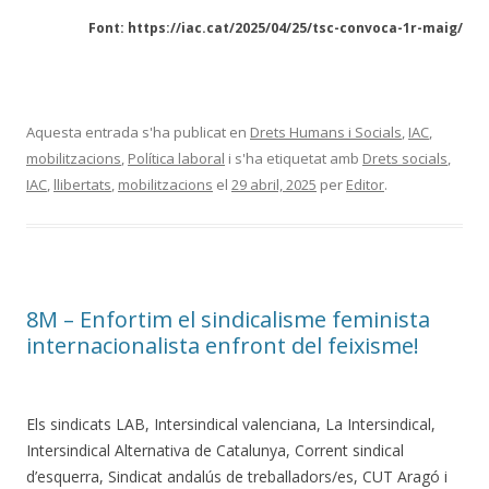
Font: https://iac.cat/2025/04/25/tsc-convoca-1r-maig/
Aquesta entrada s'ha publicat en
Drets Humans i Socials
,
IAC
,
mobilitzacions
,
Política laboral
i s'ha etiquetat amb
Drets socials
,
IAC
,
llibertats
,
mobilitzacions
el
29 abril, 2025
per
Editor
.
8M – Enfortim el sindicalisme feminista
internacionalista enfront del feixisme!
Els sindicats LAB, Intersindical valenciana, La Intersindical,
Intersindical Alternativa de Catalunya, Corrent sindical
d’esquerra, Sindicat andalús de treballadors/es, CUT Aragó i