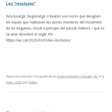
Les “rescluses”
Resclusatge, beguinatge o beateri son noms que designen
els espais que habitaven les dones membres del moviment
de les beguines, iniciat a principis del passat mil·lenni, i que es
va anar dissolent el segle XIV…
https://iac.cat/2025/03/03/les-rescluses/
Aquesta entrada s'ha publicat en
Drets Humans i Socials
,
IAC
el
3
març, 2025
per
Editor
.