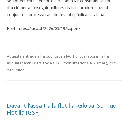
sector educatiu i encoratja a continuar construint unitat
d’acció per aconseguir millores reals i duradores per al
conjunt del professorat i de l’escola pública catalana.
Font: https://iac.cat/2026/03/19/suport/
Aquesta entrada s'ha publicat en
IAC
,
Política laboral
i s'ha
etiquetat amb
Drets socials
,
IAC
,
mobilitzacions
el
20 març, 2026
per
Editor
.
Davant l’assalt a la flotilla -Global Sumud
Flotilla (GSF)