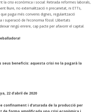
 la crisi econòmica i social: Retirada reformes laborals,
t lliure, no externalització n precarietat, ni ETTs,
é que pagui més convenis dignes, regularització
 i superació de l’economia fòssil. Llibertats
deixar ningú enrere, cap pacte per afavorir el capital.
reballadora!
 seus beneficis: aquesta crisi no la pagarà la
ya, 22 d’abril de 2020
e confinament i d’aturada de la producció per
t de forma amplificada una crisi econòmica i