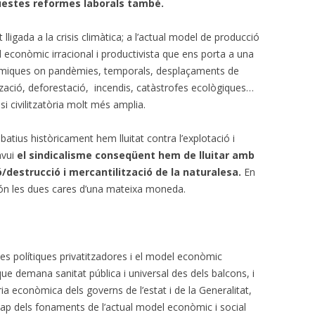
questes reformes laborals també.
lligada a la crisis climàtica; a l’actual model de producció
l econòmic irracional i productivista que ens porta a una
conòmiques on pandèmies, temporals, desplaçaments de
zació, deforestació, incendis, catàstrofes ecològiques…
i civilitzatòria molt més amplia.
batius històricament hem lluitat contra l’explotació i
avui
el sindicalisme conseqüent hem de lluitar amb
ó/destrucció i mercantilització de la naturalesa.
En
són les dues cares d’una mateixa moneda.
 les polítiques privatitzadores i el model econòmic
ue demana sanitat pública i universal des dels balcons, i
a econòmica dels governs de l’estat i de la Generalitat,
ap dels fonaments de l’actual model econòmic i social