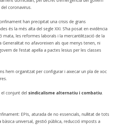
inament domiciliari, pel decret d’emergència del govern
a del coronavirus.
CALENDARI LABORAL 2018 I
INFOCAU 15 MAIG 2019
PAGUES 2013-14
finament han precipitat una crisis de grans
des és la més alta del segle XXI. S’ha posat en evidència
NI ACORD DE VESTUARI NI CAP
ió mata, les reformes laborals i la mercantilització de la
ACORD PEL PASL!
a Generalitat no afavoreixen als que menys tenen, ni
VESTUARI. ACCIÓ-REACCIÓ?
overn de l’estat apel·la a pactes lesius per les classes
RECEPCIONS (07/06/2017)
ens hem organitzat per configurar i aixecar un pla de xoc
AVALUACIÓ DELS RISCOS
res.
PSICOSOCIALS.
GERENT PROPOSAT I COMISSIÓ
el conjunt del
sindicalisme alternatiu i combatiu
.
MIXTA
PROCÉS ESTABILITZACIÓ,
inament: EPIs, aturada de no essencials, nul·litat de tots
4/11/2019 SITUACIÓ
àsica universal, gestió pública, reducció imposts a