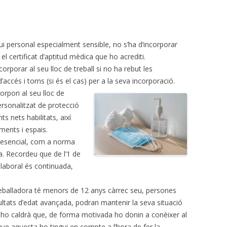
ui personal especialment sensible, no s’ha d’incorporar
t el certificat d’aptitud mèdica que ho acrediti.
orporar al seu lloc de treball si no ha rebut les
’accés i torns (si és el cas) per a la seva incorporació.
orpori al seu lloc de
 personalitzat de protecció
ts nets habilitats, així
ments i espais.
resencial, com a norma
a. Recordeu que de l’1 de
 laboral és continuada,
reballadora té menors de 12 anys càrrec seu, persones
tats d’edat avançada, podran mantenir la seva situació
er‐ho caldrà que, de forma motivada ho donin a conèixer al
que aquesta ho tingui en compte a l’hora de fer la