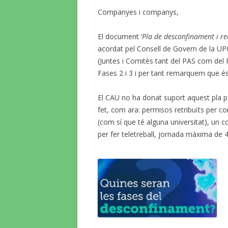
Companyes i companys,
El document ‘
Pla
de desconfinament i re
acordat pel Consell de Govern de la UPC
(Juntes i Comitès tant del PAS com del 
Fases 2 i 3 i per tant remarquem que é
El CAU no ha donat suport aquest pla pe
fet, com ara: permisos retribuïts per c
(com sí que té alguna universitat), u
per fer teletreball, jornada màxima de 4