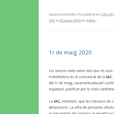
Aquesta entrada s'ha publicat en
CAU-UP
UPC
el
20 maig, 2020
per
Editor
.
1r de maig 2020
Les nostres vides valen més que els seus 
treballadora
és el comunicat de la
IAC
,
del 1r de maig, caracteritzada pel conf
espanyol, justificat per la crisis sanitàri
La
IAC,
entenem, que les mesures de con
dimensions. La xifra de persones afecta
la precarietat del sistema: la privatitzac