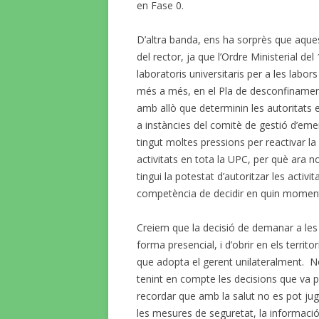
en Fase 0.
D’altra banda, ens ha sorprès que aque
del rector, ja que l’Ordre Ministerial de
laboratoris universitaris per a les labor
més a més, en el Pla de desconfinament, 
amb allò que determinin les autoritats 
a instàncies del comitè de gestió d’emerg
tingut moltes pressions per reactivar la 
activitats en tota la UPC, per què ara no
tingui la potestat d’autoritzar les activi
competència de decidir en quin moment e
Creiem que la decisió de demanar a les
forma presencial, i d’obrir en els territ
que adopta el gerent unilateralment. N
tenint en compte les decisions que va pre
recordar que amb la salut no es pot jug
les mesures de seguretat, la informació 