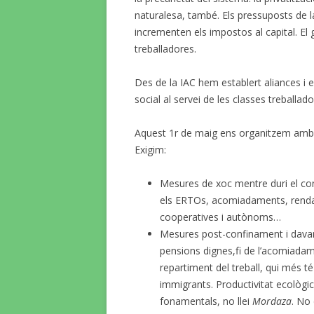
naturalesa, també. Els pressuposts de l
incrementen els impostos al capital. El g
treballadores.
Des de la IAC hem establert aliances i 
social al servei de les classes treballado
Aquest 1r de maig ens organitzem amb 
Exigim:
Mesures de xoc mentre duri el conf
els ERTOs, acomiadaments, renda b
cooperatives i autònoms…
Mesures post-confinament i davant
pensions dignes,fi de l’acomiadamen
repartiment del treball, qui més t
immigrants. Productivitat ecològica
fonamentals, no llei
Mordaza
. No 