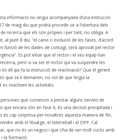
sta informació no vingui acompanyada d’una instrucció
l 17 de maig diu que podrà procedir-se a l’obertura dels
s de recerca que els són pròpies i per tant, no obliga. A
al punt 8 diu: “el canvi o evolució de les fases, d’acord
en funció de les dades de contagi, serà aprovat pel rector
ència”. Es pot intuir que el rector i el seu equip han
recerca, però si va ser el rector qui va suspendre les
 és ell qui fa la instrucció de reactivació? Que el gerent
tats que se li demanen, no vol dir que tingui la
s reactiven les activitats.
 persones que comencin a prestar alguns serveis de
oris que encara són en fase 0, és una decisió precipitada i
o és cap sorpresa per nosaltres aquesta manera de fer,
ndre amb el fitxatge, el teletreball i el DPP. Cal
ar, que no és un negoci i que s’ha de ser molt curós amb
i la formació.