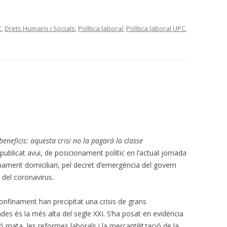
C
,
Drets Humans i Socials
,
Política laboral
,
Política laboral UPC
,
beneficis: aquesta crisi no la pagarà la classe
 publicat avui, de posicionament polític en l’actual jornada
inament domiciliari, pel decret d’emergència del govern
a del coronavirus.
finament han precipitat una crisis de grans
des és la més alta del segle XXI. S’ha posat en evidència
ió mata, les reformes laborals i la mercantilització de la