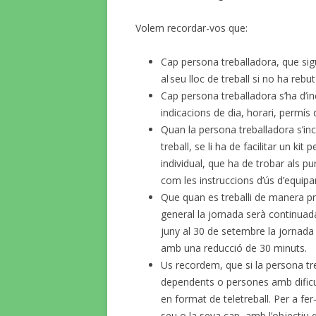
Volem recordar-vos que:
Cap persona treballadora, que sig
al seu lloc de treball si no ha rebu
Cap persona treballadora s’ha d’inc
indicacions de dia, horari, permís d
Quan la persona treballadora s’inc
treball, se li ha de facilitar un kit
individual, que ha de trobar als pun
com les instruccions d’ús d’equipa
Que quan es treballi de manera p
general la jornada serà continuad
juny al 30 de setembre la jornada
amb una reducció de 30 minuts.
Us recordem, que si la persona t
dependents o persones amb dificul
en format de teletreball. Per a f
seu o la seva cap, amb l’objectiu 