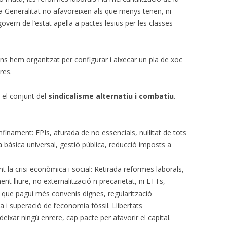
a Generalitat no afavoreixen als que menys tenen, ni
overn de l’estat apel·la a pactes lesius per les classes
ens hem organitzat per configurar i aixecar un pla de xoc
res.
el conjunt del
sindicalisme alternatiu i combatiu
.
inament: EPIs, aturada de no essencials, nul·litat de tots
àsica universal, gestió pública, reducció imposts a
 la crisi econòmica i social: Retirada reformes laborals,
t lliure, no externalització n precarietat, ni ETTs,
é que pagui més convenis dignes, regularització
 i superació de l’economia fòssil. Llibertats
deixar ningú enrere, cap pacte per afavorir el capital.