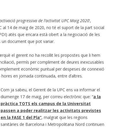
CALENDARI LABORAL 2018 I
INFOCAU 15 MAIG 2019
PAGUES 2013-14
activació progressiva de l’activitat UPC Maig 2020
’,
 al 14 de maig de 2020, no té el suport de la part social
NI ACORD DE VESTUARI NI CAP
PDI) atès que encara està obert a la negociació de les
ACORD PEL PASL!
s un document que pot variar.
VESTUARI. ACCIÓ-REACCIÓ?
rquè el gerent no ha recollit les propostes que li hem
RECEPCIONS (07/06/2017)
onciliació, permís per compliment de deures inexcusables
n complement econòmic puntual per despeses de connexió
AVALUACIÓ DELS RISCOS
 hores en jornada continuada, entre d’altres.
PSICOSOCIALS.
GERENT PROPOSAT I COMISSIÓ
Com ja sabeu, el Gerent de la UPC ens va informar el
MIXTA
diumenge 17 de maig, per correu electrònic que: “
a la
pràctica TOTS els campus de la Universitat
PROCÉS ESTABILITZACIÓ,
passen a poder realitzar les activitats previstes
4/11/2019 SITUACIÓ
en la FASE 1 del Pla”
, malgrat que les regions
sanitàries de Barcelona i Metropolitana Nord continuen