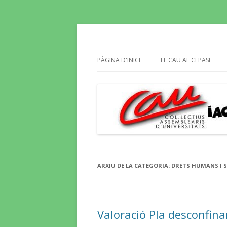
Butlletí informatiu, recull de premsa, i e
El Blog del CAU
PÀGINA D'INICI
EL CAU AL CEPASL
ARXIU DE LA CATEGORIA:
DRETS HUMANS I S
Valoració Pla desconfi