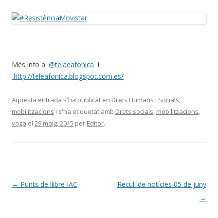
Més info a:
@telaeafonica
i
http://teleafonica.blogspot.com.es/
Aquesta entrada s'ha publicat en
Drets Humans i Socials
,
mobilitzacions
i s'ha etiquetat amb
Drets socials
,
mobilitzacions
,
vaga
el
29 maig, 2015
per
Editor
.
Navegació
←
Punts de llibre IAC
Recull de notícies 05 de juny
per
→
les