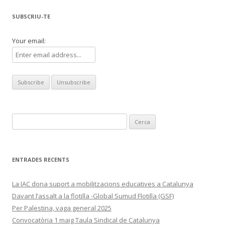
entrades
SUBSCRIU-TE
Your email:
Cerca:
ENTRADES RECENTS
La IAC dona suport a mobilitzacions educatives a Catalunya
Davant l’assalt a la flotilla -Global Sumud Flotilla (GSF)
Per Palestina, vaga general 2025
Convocatòria 1 maig Taula Sindical de Catalunya