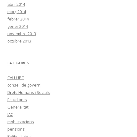
abril 2014
març 2014
febrer 2014
gener 2014
novembre 2013
octubre 2013
CATEGORIES
CAU-UPC
consell de govern
Drets Humans i Socials
Estudiants
Generalitat
IAC
mobilitzacions
pensions
Política laboral