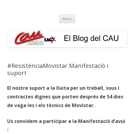
El Blog del CAU
Butlletí informatiu, recull de premsa, i esperem que molt més!
Vés
Menú
al
contingut
#ResistènciaMovistar Manifestació i
suport
El nostre suport a la lluita per un treball, sous i
contractes dignes que porten després de 54 dies
de vaga les i els tècnics de Movistar.
Us convidem a participar a la Manifestació d’avui
: