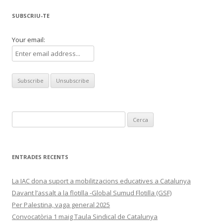
entrades
SUBSCRIU-TE
Your email:
Cerca:
ENTRADES RECENTS
La IAC dona suport a mobilitzacions educatives a Catalunya
Davant l’assalt a la flotilla -Global Sumud Flotilla (GSF)
Per Palestina, vaga general 2025
Convocatòria 1 maig Taula Sindical de Catalunya