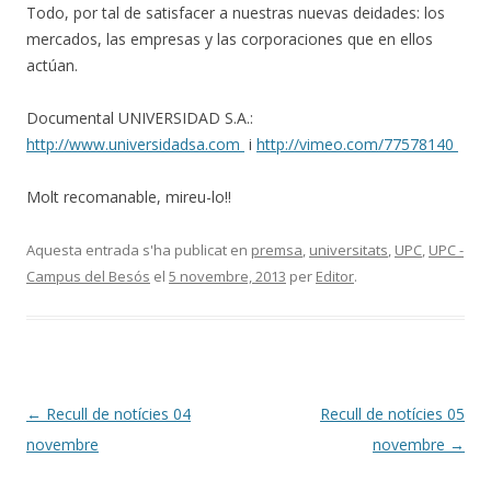
Todo, por tal de satisfacer a nuestras nuevas deidades: los
mercados, las empresas y las corporaciones que en ellos
actúan.
Documental UNIVERSIDAD S.A.:
http://www.universidadsa.com
i
http://vimeo.com/77578140
Molt recomanable, mireu-lo!!
Aquesta entrada s'ha publicat en
premsa
,
universitats
,
UPC
,
UPC -
Campus del Besós
el
5 novembre, 2013
per
Editor
.
Navegació
←
Recull de notícies 04
Recull de notícies 05
per
novembre
novembre
→
les