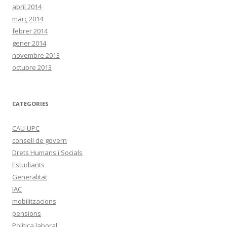
abril 2014
març 2014
febrer 2014
gener 2014
novembre 2013
octubre 2013
CATEGORIES
CAU-UPC
consell de govern
Drets Humans i Socials
Estudiants
Generalitat
IAC
mobilitzacions
pensions
Política laboral