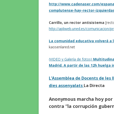
http://www.cadenaser.com/espana/
complutense-hay-rector-izquierda
Carrillo, un rector antisistema
[rect
http://apliweb.uned.es/comunicacion/p
La comunidad educativa volverá a l
kaosenlared.net
(VIDEO y Galería de fotos)
Multitudin
Madrid. A partir de las 12h huelga
L’Assemblea de Docents de les I
dies assenyalats
La Directa
Anonymous marcha hoy por 
contra “la corrupción gubern