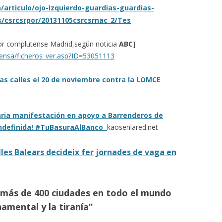
articulo/ojo-izquierdo-guardias-guardias-
CALENDARI LABORAL 2018 I
s/csrcsrpor/20131105csrcsrnac_2/Tes
INFOCAU 15 MAIG 2019
PAGUES 2013-14
or complutense Madrid,según noticia
ABC
]
NI ACORD DE VESTUARI NI CAP
rensa/ficheros_ver.asp?ID=53051113
ACORD PEL PASL!
as calles el 20 de noviembre contra la LOMCE
VESTUARI. ACCIÓ-REACCIÓ?
RECEPCIONS (07/06/2017)
aria manifestación en apoyo a Barrenderos de
AVALUACIÓ DELS RISCOS
 indefinida! #TuBasuraAlBanco
kaosenlared.net
PSICOSOCIALS.
lles Balears decideix fer jornades de vaga en
GERENT PROPOSAT I COMISSIÓ
MIXTA
PROCÉS ESTABILITZACIÓ,
más de 400 ciudades en todo el mundo
4/11/2019 SITUACIÓ
amental y la tiranía”