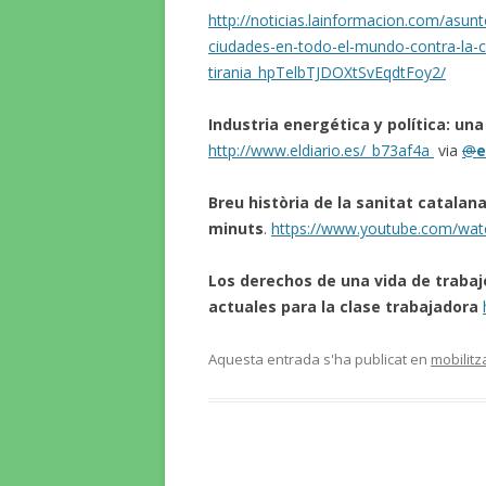
http://noticias.lainformacion.com/as
ciudades-en-todo-el-mundo-contra-la-c
tirania_hpTelbTJDOXtSvEqdtFoy2/
Industria energética y política: un
http://www.eldiario.es/_b73af4a
via
@
e
Breu història de la sanitat catalan
minuts
.
https://www.youtube.com/wat
Los derechos de una vida de trabaj
actuales para la clase trabajadora
Aquesta entrada s'ha publicat en
mobilitz