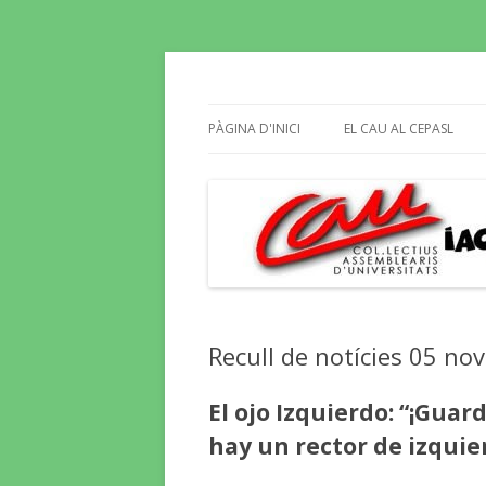
Butlletí informatiu, recull de premsa, i e
El Blog del CAU
PÀGINA D'INICI
EL CAU AL CEPASL
Recull de notícies 05 n
El ojo Izquierdo: “¡Gua
hay un rector de izquier