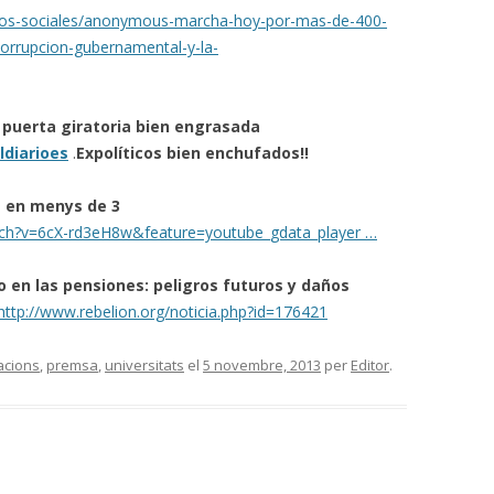
untos-sociales/anonymous-marcha-hoy-por-mas-de-400-
orrupcion-gubernamental-y-la-
a puerta giratoria bien engrasada
ldiarioes
.
Expolíticos bien enchufados!!
a en menys de 3
ch?v=6cX-rd3eH8w&feature=youtube_gdata_player …
o en las pensiones: peligros futuros y daños
http://www.rebelion.org/noticia.php?id=176421
acions
,
premsa
,
universitats
el
5 novembre, 2013
per
Editor
.