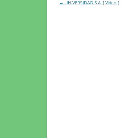
Navegació
←
UNIVERSIDAD S.A. [ Vídeo ]
per
les
entrades