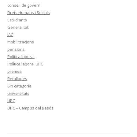
consell de govern
Drets Humans i Socials
Estudiants
Generalitat
IAC
mobilitzacions
pensions
Política laboral
Política laboral UPC
premsa
Retallades
Sin categoría
universitats
UPC
UPC – Campus del Besós