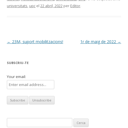
universitats
,
upc
el
22 abril, 2022
per
Editor
.
Navegació
←
23M, suport mobilitzacions!
1r de maig de 2022
→
per
les
SUBSCRIU-TE
entrades
Your email:
Cerca: