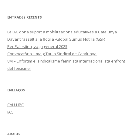
ENTRADES RECENTS
La IAC dona suport a mobilitzacions educatives a Catalunya
Davant l’assalt a la flotilla -Global Sumud Flotilla (GSF)
Per Palestina, vaga general 2025
Convocatòria 1 maig Taula Sindical de Catalunya
8M – Enfortim el sindicalisme feminista internacionalista enfront
del feixisme!
ENLLAÇOS
CAU-UPC
IAC
ARXIUS