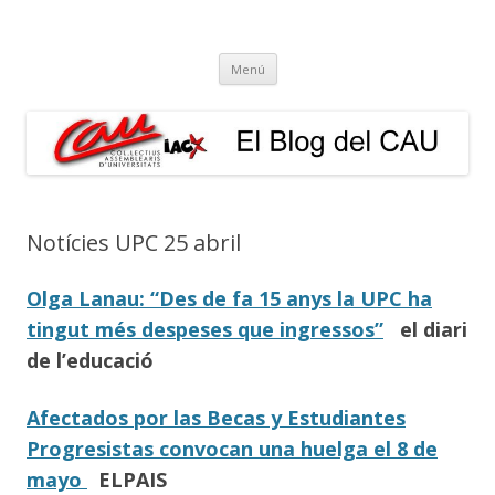
El Blog del CAU
Butlletí informatiu, recull de premsa, i esperem que molt més!
Vés
Menú
al
contingut
Notícies UPC 25 abril
Olga Lanau: “Des de fa 15 anys la UPC ha
tingut més despeses que ingressos”
el diari
de l’educació
Afectados por las Becas y Estudiantes
Progresistas convocan una huelga el 8 de
mayo
ELPAIS