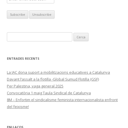
Cerca:
ENTRADES RECENTS
La IAC dona suport a mobilitzacions educatives a Catalunya
Davant l’assalt a la flotilla -Global Sumud Flotilla (GSF)
Per Palestina, vaga general 2025
Convocatòria 1 maig Taula Sindical de Catalunya
8M – Enfortim el sindicalisme feminista internacionalista enfront
del feixisme!
ENLLAÇOS