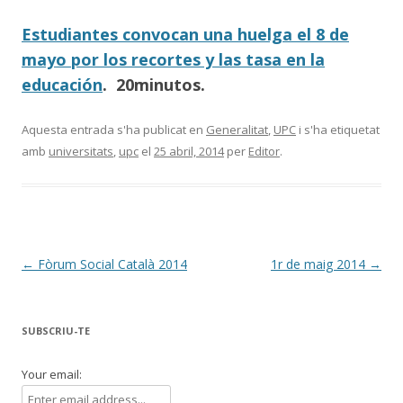
Estudiantes convocan una huelga el 8 de
mayo por los recortes y las tasa en la
educación
. 20minutos.
Aquesta entrada s'ha publicat en
Generalitat
,
UPC
i s'ha etiquetat
amb
universitats
,
upc
el
25 abril, 2014
per
Editor
.
Navegació
←
Fòrum Social Català 2014
1r de maig 2014
→
per
les
SUBSCRIU-TE
entrades
Your email: