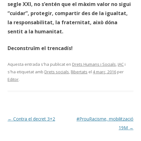
segle XXI, no s’entén que el màxim valor no sigui
“cuidar”, protegir, compartir des de la igualtat,
la responsabilitat, la fraternitat, això dóna
sentit a la humanitat.
Deconstruïm el trencadís!
Aquesta entrada s'ha publicat en
Drets Humans i Socials
,
IAC
i
s'ha etiquetat amb
Drets socials
,
llibertats
el
4 març, 2016
per
Editor
.
Navegació
←
Contra el decret 3+2
#ProuRacisme, mobilització
per
19M
→
les