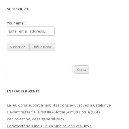
entrades
SUBSCRIU-TE
Your email:
Cerca:
ENTRADES RECENTS
La IAC dona suport a mobilitzacions educatives a Catalunya
Davant l’assalt a la flotilla -Global Sumud Flotilla (GSF)
Per Palestina, vaga general 2025
Convocatòria 1 maig Taula Sindical de Catalunya