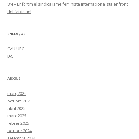
8M – Enfortim el sindicalisme feminista internacionalista enfront
del feixisme!
ENLLAÇOS
CAU-UPC
IAC
ARXIUS
març 2026
octubre 2025
abril 2025
març 2025
febrer 2025
octubre 2024
setembre 2024