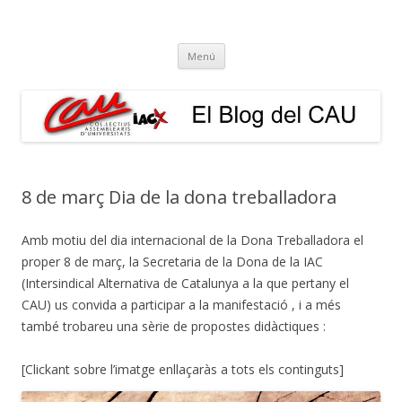
El Blog del CAU
Butlletí informatiu, recull de premsa, i esperem que molt més!
Vés
Menú
al
contingut
8 de març Dia de la dona treballadora
Amb motiu del dia internacional de la Dona Treballadora el
proper 8 de març, la Secretaria de la Dona de la IAC
(Intersindical Alternativa de Catalunya a la que pertany el
CAU) us convida a participar a la manifestació , i a més
també trobareu una sèrie de propostes didàctiques :
[Clickant sobre l’imatge enllaçaràs a tots els continguts]