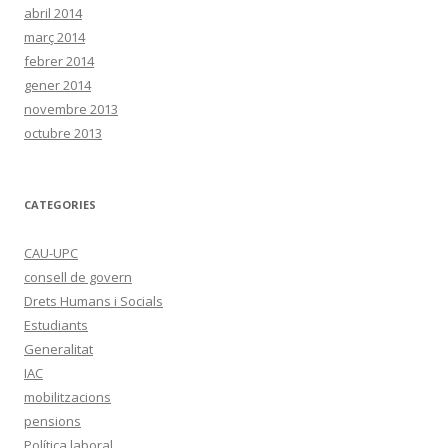
abril 2014
març 2014
febrer 2014
gener 2014
novembre 2013
octubre 2013
CATEGORIES
CAU-UPC
consell de govern
Drets Humans i Socials
Estudiants
Generalitat
IAC
mobilitzacions
pensions
Política laboral