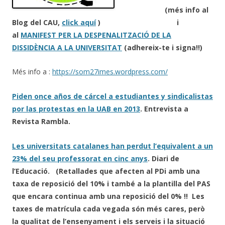
(més info al
Blog del CAU,
click aquí
) i
al
MANIFEST PER LA DESPENALITZACIÓ DE LA
DISSIDÈNCIA A LA UNIVERSITAT
(adhereix-te i signa!!)
Més info a :
https://som27imes.wordpress.com/
Piden once años de cárcel a estudiantes y sindicalistas
por las protestas en la UAB en 2013
. Entrevista a
Revista Rambla.
Les universitats catalanes han perdut l’equivalent a un
23% del seu professorat en cinc anys
. Diari de
l’Educació. (Retallades que afecten al PDi amb una
taxa de reposició del 10% i també a la plantilla del PAS
que encara continua amb una reposició del 0% !! Les
taxes de matrícula cada vegada són més cares, però
la qualitat de l’ensenyament i els serveis i la situació