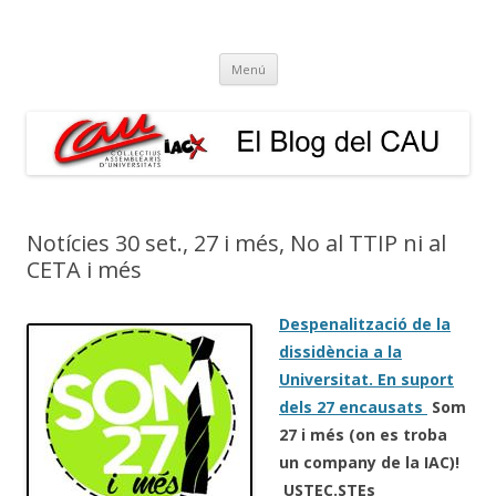
El Blog del CAU
Butlletí informatiu, recull de premsa, i esperem que molt més!
Vés
Menú
al
contingut
Notícies 30 set., 27 i més, No al TTIP ni al
CETA i més
Despenalització de la
dissidència a la
Universitat. En suport
dels 27 encausats
Som
27 i més (on es troba
un company de la IAC)!
USTEC.STEs