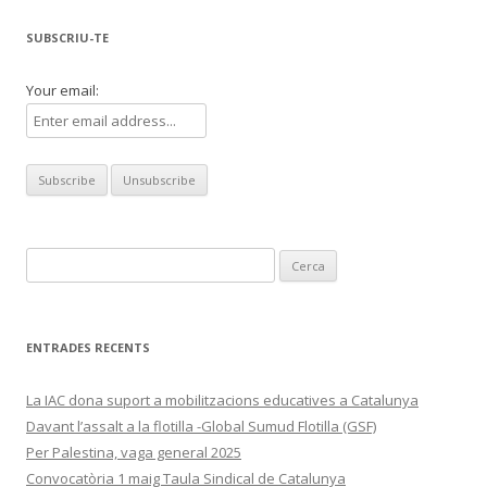
entrades
SUBSCRIU-TE
Your email:
Cerca:
ENTRADES RECENTS
La IAC dona suport a mobilitzacions educatives a Catalunya
Davant l’assalt a la flotilla -Global Sumud Flotilla (GSF)
Per Palestina, vaga general 2025
Convocatòria 1 maig Taula Sindical de Catalunya