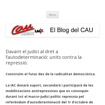
El Blog del CAU
Butlletí informatiu, recull de premsa, i esperem que molt més!
Vés
Menú
al
contingut
Davant el judici al dret a
l’autodeterminació: units contra la
repressió.
Construïm el futur des de la radicalitat democràtica.
La IAC donarà suport, secundarà i participarà de les
mobilitzacions antirepressives que es convoquin
durant tot el macro-judici polític repressiu pel
referèndum d’autodeterminació del 1r d’octubre de