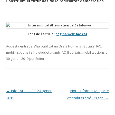
Construïm el futur des de la radicalitat democràtica.
Font de l’article:
pàgina web: iac.cat
Aquesta entrada s'ha publicat en
Drets Humans i Socials
,
IAC
,
mobilitzacions
i s'ha etiquetat amb
IAC
,
llibertats
,
mobilitzacions
el
30 gener, 2019
per
Editor
.
Navegació
←
InfoCAU – UPC 24 gener
Nota informativa pacte
per
2019
d’estabilització. 31gen.
→
les
entrades