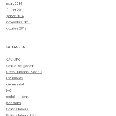
març 2014
febrer 2014
gener 2014
novembre 2013
octubre 2013
CATEGORIES
CAU-UPC
consell de govern
Drets Humans i Socials
Estudiants
Generalitat
IAC
mobilitzacions
pensions
Política laboral
Política laboral UPC