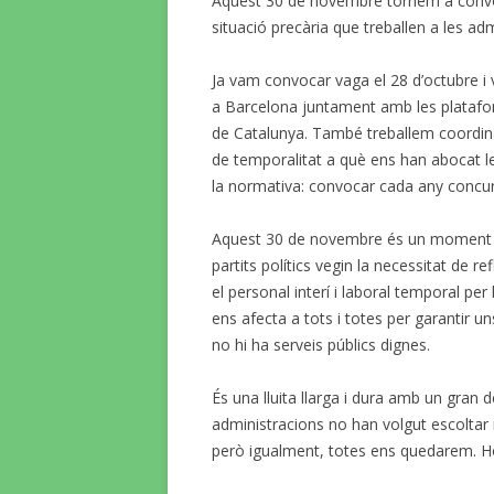
Aquest 30 de novembre tornem a convoca
situació precària que treballen a les ad
Ja vam convocar vaga el 28 d’octubre i 
a Barcelona juntament amb les plataforme
de Catalunya. També treballem coordina
de temporalitat a què ens han abocat l
la normativa: convocar cada any concurs
Aquest 30 de novembre és un moment cru
partits polítics vegin la necessitat de ref
el personal interí i laboral temporal per
ens afecta a tots i totes per garantir un
no hi ha serveis públics dignes.
És una lluita llarga i dura amb un gran
administracions no han volgut escoltar
però igualment, totes ens quedarem. H