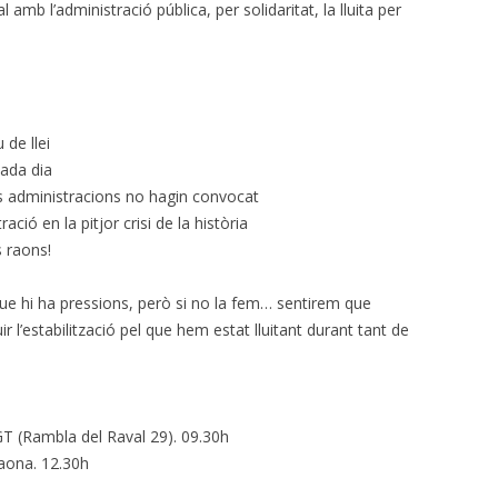
l amb l’administració pública, per solidaritat, la lluita per
de llei
ada dia
 administracions no hagin convocat
ió en la pitjor crisi de la història
 raons!
 que hi ha pressions, però si no la fem… sentirem que
 l’estabilització pel que hem estat lluitant durant tant de
UGT (Rambla del Raval 29). 09.30h
naona. 12.30h