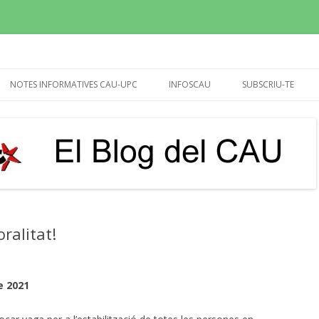
sperem que molt més!
Vés
al
NOTES INFORMATIVES CAU-UPC
INFOSCAU
SUBSCRIU-TE
contingut
REUNIÓ RECTOR I GERENT
INFOCAU SET-OCT 2015
20/04/24 (CALENDARI)
INFOCAU 10 NOVEMB.2015
UTG’S
INFOCAU MARÇ 2016
BIBLIOTEQUES
INFOCAU DESEMBRE 2016
PAGUES EXTRA 2013-14,
ralitat!
INFOCAU DESEMBRE 2017
DEMANDA I DEDICATÒRIA
INFOCAU JULIOL 2018
IMPUGNACIÓ VIÈ CONVENI
e 2021
INFOCAU GENER 2019
PROPOSTA D’ACORD PER
VESTUARI DEL PASL (MARÇ-2017)
INFOCAU 3 MAIG 2019