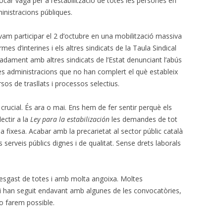
r vaga per a l’estabilització de totes les persones en
ministracions públiques.
CALENDARI LABORAL 2018 I
INFOCAU 15 MAIG 2019
PAGUES 2013-14
vam participar el 2 d’octubre en una mobilització massiva
s d’interines i els altres sindicats de la Taula Sindical
NI ACORD DE VESTUARI NI CAP
dament amb altres sindicats de l’Estat denunciant l’abús
ACORD PEL PASL!
es administracions que no han complert el què estableix
VESTUARI. ACCIÓ-REACCIÓ?
os de trasllats i processos selectius.
RECEPCIONS (07/06/2017)
cial. És ara o mai. Ens hem de fer sentir perquè els
lectir a la
Ley para la estabilización
les demandes de tot
AVALUACIÓ DELS RISCOS
 la fixesa. Acabar amb la precarietat al sector públic català
PSICOSOCIALS.
s serveis públics dignes i de qualitat. Sense drets laborals
GERENT PROPOSAT I COMISSIÓ
MIXTA
 desgast de totes i amb molta angoixa. Moltes
PROCÉS ESTABILITZACIÓ,
 i han seguit endavant amb algunes de les convocatòries,
4/11/2019 SITUACIÓ
o farem possible.