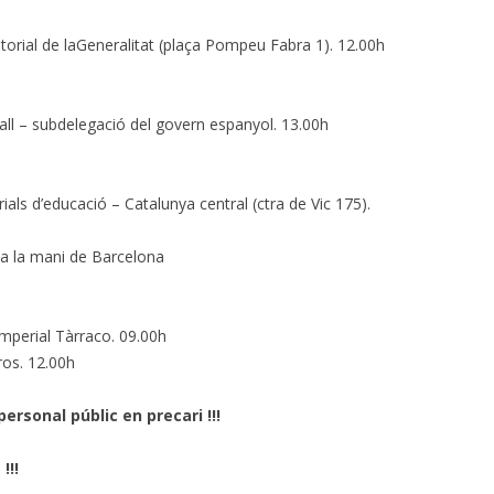
itorial de laGeneralitat (plaça Pompeu Fabra 1). 12.00h
all – subdelegació del govern espanyol. 13.00h
rials d’educació – Catalunya central (ctra de Vic 175).
a la mani de Barcelona
 Imperial Tàrraco. 09.00h
ros. 12.00h
personal públic en precari !!!
!!!