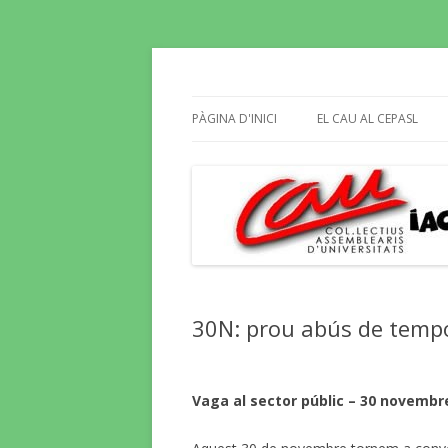
Butlletí informatiu, recull de premsa, i e
El Blog del CAU
PÀGINA D'INICI
EL CAU AL CEPASL
30N: prou abús de tempo
Vaga al sector públic – 30 novembr