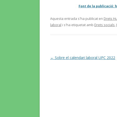
Font de la publicació:
Aquesta entrada s'ha publicat en
Drets Hu
laboral
i s'ha etiquetat amb
Drets socials
,
Navegació
←
Sobre el calendari laboral UPC 2022
per
les
entrades