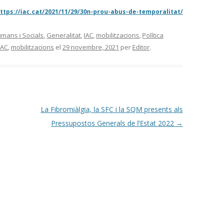
 https://iac.cat/2021/11/29/30n-prou-abus-de-temporalitat/
mans i Socials
,
Generalitat
,
IAC
,
mobilitzacions
,
Política
IAC
,
mobilitzacions
el
29 novembre, 2021
per
Editor
.
La Fibromiàlgia, la SFC i la SQM presents als
Pressupostos Generals de l’Estat 2022
→