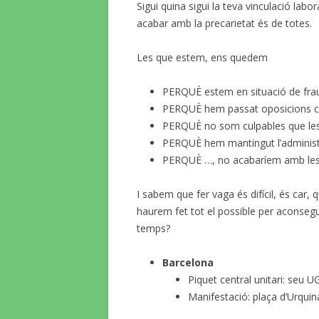
Sigui quina sigui la teva vinculació labora
acabar amb la precarietat és de totes.
Les que estem, ens quedem
PERQUÈ estem en situació de frau 
PERQUÈ hem passat oposicions c
PERQUÈ no som culpables que les
PERQUÈ hem mantingut l’administrac
PERQUÈ …, no acabaríem amb les
I sabem que fer vaga és difícil, és car,
haurem fet tot el possible per aconseguir
temps?
Barcelona
Piquet central unitari: seu 
Manifestació: plaça d’Urqui