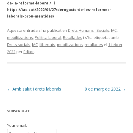
de-la-reforma-laboral/ i
https://iac.cat/2022/01/27/derogacio-de-les-reformes-
laborals-prou-mentides/
Aquesta entrada s'ha publicat en
Drets Humans i Socials
,
IAC
,
mobilitzacions
,
Política laboral
,
Retallades
i s'ha etiquetat amb
Drets socials
,
IAC
,
llibertats
,
mobilitzacions
,
retallades
el
1 febrer,
2022
per
Editor
.
Navegació
←
Amb salut i drets laborals
8 de març de 2022
→
per
les
SUBSCRIU-TE
entrades
Your email: