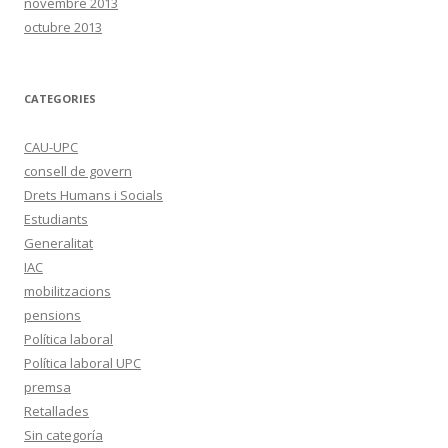
novembre 2013
octubre 2013
CATEGORIES
CAU-UPC
consell de govern
Drets Humans i Socials
Estudiants
Generalitat
IAC
mobilitzacions
pensions
Política laboral
Política laboral UPC
premsa
Retallades
Sin categoría