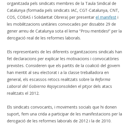
organitzada pels sindicats membres de la Taula Sindical de
Catalunya (formada pels sindicats IAC, CGT-Catalunya, CNT,
COS, COBAS i Solidaritat Obrera) per presentar
el manifest
i
les mobilitzacions unitàries convocades per dissabte 29 de
gener arreu de Catalunya sota el lema “Prou mentides!” per la
derogació real de les reformes laborals.
Els representants de les diferents organitzacions sindicals han
fet declaracions per explicar les motivacions i convocatòries
previstes. Consideren que els partits de la coalició del govern
han mentit al seu electorat i a la classe treballadora en
general, els escassos retocs realitzats sobre la
Reforma
Laboral del Gobierno Rajoy
consoliden el pitjor dels atacs
realitzats el 2012.
Els sindicats convocants, i moviments socials que hi donen
suport, fem una crida a participar de les manifestacions per la
derogació de les reformes laborals de 2012 i la de 2010.