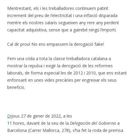
Mentrestant, els i les treballadores continuem patint
increment del preu de l’electricitat i una inflació disparada
mentre els nostres salaris segueixen any rere any perdent
capacitat adquisitiva, sense que a gairebé ningú l’importi.
Cal dir prou! No ens empassem la derogació fake!
Fem una crida a tota la classe treballadora catalana a
mostrar la repulsa i exigir la derogació de les reformes
laborals, de forma especial les de 2012 i 2010, que ens estant
enfonsant en unes vides precàries per engreixar els seus
beneficis.
D
ijous 27 de gener de 2022, a les
11 hores, davant de la seu de la
Delegación del Gobierno
a
Barcelona (Carrer Mallorca, 278), s’ha fet la roda de premsa