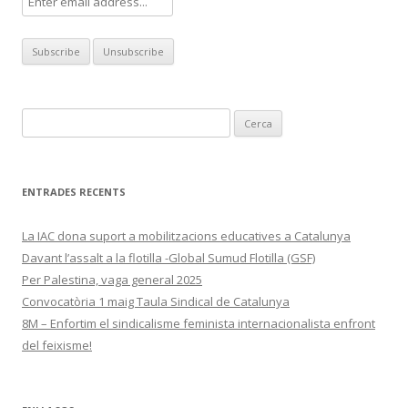
Cerca:
ENTRADES RECENTS
La IAC dona suport a mobilitzacions educatives a Catalunya
Davant l’assalt a la flotilla -Global Sumud Flotilla (GSF)
Per Palestina, vaga general 2025
Convocatòria 1 maig Taula Sindical de Catalunya
8M – Enfortim el sindicalisme feminista internacionalista enfront
del feixisme!