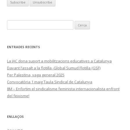
Cerca:
ENTRADES RECENTS
La IAC dona suport a mobilitzacions educatives a Catalunya
Davant l’assalt a la flotilla -Global Sumud Flotilla (GSF)
Per Palestina, vaga general 2025
Convocatòria 1 maig Taula Sindical de Catalunya
8M – Enfortim el sindicalisme feminista internacionalista enfront
del feixisme!
ENLLAÇOS