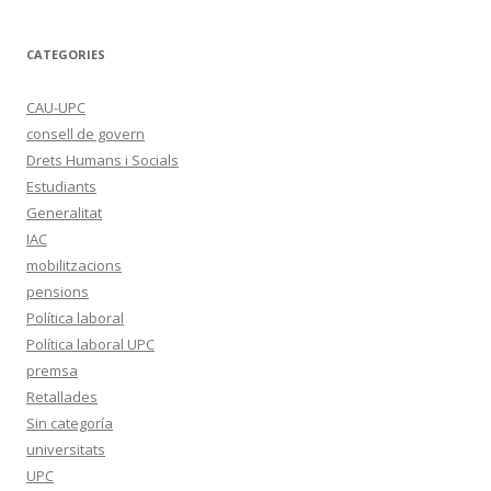
CATEGORIES
CAU-UPC
consell de govern
Drets Humans i Socials
Estudiants
Generalitat
IAC
mobilitzacions
pensions
Política laboral
Política laboral UPC
premsa
Retallades
Sin categoría
universitats
UPC