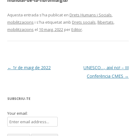
mundial-de-la-fibromialgia/
Aquesta entrada s'ha publicat en
Drets Humans i Socials
,
mobilitzacions
i s'ha etiquetat amb
Drets socials
,
llibertats
,
mobilitzacions
el
10 maig, 2022
per
Editor
.
Navegació
←
1r de maig de 2022
UNESCO…, així no! – III
per
Conferència CMES
→
les
entrades
SUBSCRIU-TE
Your email: