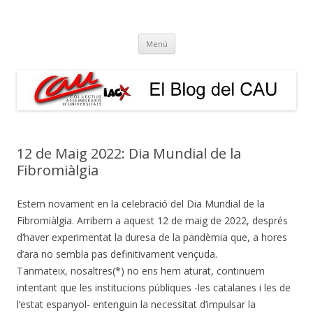
El Blog del CAU
Butlletí informatiu, recull de premsa, i esperem que molt més!
Vés
Menú
al
contingut
12 de Maig 2022: Dia Mundial de la
Fibromiàlgia
Estem novament en la celebració del Dia Mundial de la
Fibromiàlgia. Arribem a aquest 12 de maig de 2022, després
d’haver experimentat la duresa de la pandèmia que, a hores
d’ara no sembla pas definitivament vençuda.
Tanmateix, nosaltres(*) no ens hem aturat, continuem
intentant que les institucions públiques -les catalanes i les de
l’estat
espanyol-
entenguin la necessitat d’impulsar la