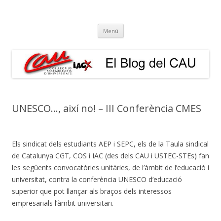
El Blog del CAU
Butlletí informatiu, recull de premsa, i esperem que molt més!
Vés
Menú
al
contingut
UNESCO…, així no! – III Conferència CMES
Els sindicat dels estudiants AEP i SEPC, els de la Taula sindical
de Catalunya CGT, COS i IAC (des dels CAU i USTEC-STEs) fan
les següents convocatòries unitàries, de l’àmbit de l’educació i
universitat, contra la conferència UNESCO d’educació
superior que pot llançar als braços dels interessos
empresarials l’àmbit universitari.