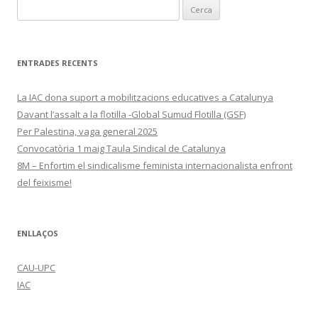
Cerca:
ENTRADES RECENTS
La IAC dona suport a mobilitzacions educatives a Catalunya
Davant l’assalt a la flotilla -Global Sumud Flotilla (GSF)
Per Palestina, vaga general 2025
Convocatòria 1 maig Taula Sindical de Catalunya
8M – Enfortim el sindicalisme feminista internacionalista enfront
del feixisme!
ENLLAÇOS
CAU-UPC
IAC