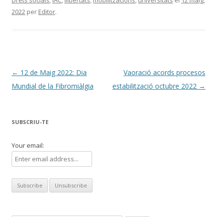
2022
per
Editor
.
Navegació
←
12 de Maig 2022: Dia
Vaoració acords procesos
per
Mundial de la Fibromiàlgia
estabilització octubre 2022
→
les
entrades
SUBSCRIU-TE
Your email: