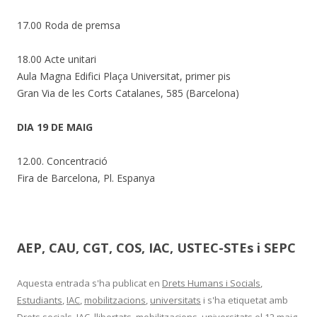
17.00 Roda de premsa
18.00 Acte unitari
Aula Magna Edifici Plaça Universitat, primer pis
Gran Via de les Corts Catalanes, 585 (Barcelona)
DIA 19 DE MAIG
12.00. Concentració
Fira de Barcelona, Pl. Espanya
AEP, CAU, CGT, COS, IAC, USTEC-STEs i SEPC
Aquesta entrada s'ha publicat en
Drets Humans i Socials
,
Estudiants
,
IAC
,
mobilitzacions
,
universitats
i s'ha etiquetat amb
Drets socials
,
IAC
,
llibertats
,
mobilitzacions
,
universitats
el
12 maig,