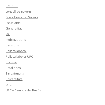
CAU-UPC
consell de govern
Drets Humans i Socials
Estudiants
Generalitat
IAC
mobilitzacions
pensions
Política laboral
Política laboral UPC
premsa
Retallades
Sin categoría
universitats
UPC
UPC – Campus del Besós