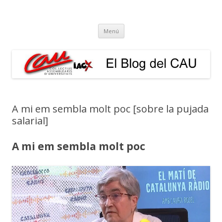
El Blog del CAU
Butlletí informatiu, recull de premsa, i esperem que molt més!
Vés
Menú
al
contingut
A mi em sembla molt poc [sobre la pujada
salarial]
A mi em sembla molt poc