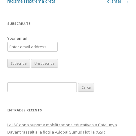
per
racisme i l’extrema dreta
d’Israel
→
les
entrades
SUBSCRIU-TE
Your email:
Cerca:
ENTRADES RECENTS
La IAC dona suport a mobilitzacions educatives a Catalunya
Davant l’assalt a la flotilla -Global Sumud Flotilla (GSF)