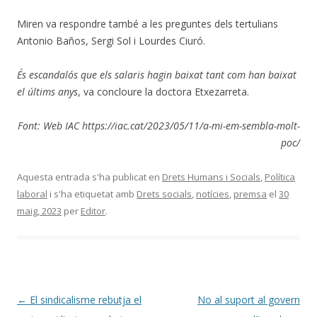
Miren va respondre també a les preguntes dels tertulians
Antonio Baños, Sergi Sol i Lourdes Ciuró.
És escandalós que els salaris hagin baixat tant com han baixat
el últims anys
, va concloure la doctora Etxezarreta.
Font: Web IAC https://iac.cat/2023/05/11/a-mi-em-sembla-molt-
poc/
Aquesta entrada s'ha publicat en
Drets Humans i Socials
,
Política
laboral
i s'ha etiquetat amb
Drets socials
,
notícies
,
premsa
el
30
maig, 2023
per
Editor
.
Navegació
←
El sindicalisme rebutja el
No al suport al govern