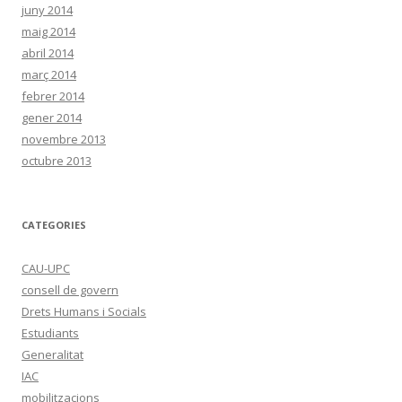
juny 2014
maig 2014
abril 2014
març 2014
febrer 2014
gener 2014
novembre 2013
octubre 2013
CATEGORIES
CAU-UPC
consell de govern
Drets Humans i Socials
Estudiants
Generalitat
IAC
mobilitzacions