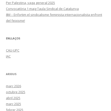
Per Palestina, vaga general 2025
Convocatòria 1 maig Taula Sindical de Catalunya
8M – Enfortim el sindicalisme feminista internacionalista enfront
del feixisme!
ENLLAÇOS
CAU-UPC
IAC
ARXIUS
març 2026
octubre 2025
abril 2025
març 2025
febrer 2025