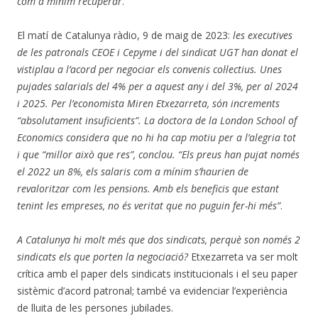
com a mínim recuperar
.
El matí de Catalunya ràdio, 9 de maig de 2023:
les executives
de les patronals CEOE i Cepyme i del sindicat UGT han donat el
vistiplau a l’acord per negociar els convenis col·lectius. Unes
pujades salarials del 4% per a aquest any i del 3%, per al 2024
i 2025. Per l’economista Miren Etxezarreta, són increments
“absolutament insuficients”. La doctora de la London School of
Economics considera que no hi ha cap motiu per a l’alegria tot
i que “millor això que res”, conclou. “Els preus han pujat només
el 2022 un 8%, els salaris com a mínim s’haurien de
revaloritzar com les pensions. Amb els beneficis que estant
tenint les empreses, no és veritat que no puguin fer-hi més”
.
A Catalunya hi molt més que dos sindicats, perquè son només 2
sindicats els que porten la negociació?
Etxezarreta va ser molt
crítica amb el paper dels sindicats institucionals i el seu paper
sistèmic d’acord patronal; també va evidenciar l’experiència
de lluita de les persones jubilades.