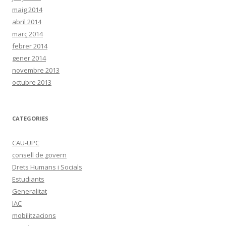
maig 2014
abril 2014
març 2014
febrer 2014
gener 2014
novembre 2013
octubre 2013
CATEGORIES
CAU-UPC
consell de govern
Drets Humans i Socials
Estudiants
Generalitat
IAC
mobilitzacions