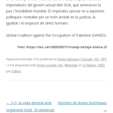
imperialistes del govern actual dels EUA, que amenacen la
pau i l’estabilitat mundial. És imperatiu oposar-se a aquestes
polítiques i treballar per un món arrelat en la justícia, la
igualtat i el respecte als drets humans.
Global Coalition against the Occupation of Palestine (SANED)
Font: https://iac.cat/2025/02/11/trump-neteja-etnica-2/
Aquesta entrada s'ha publicat en
Drets Humans i Socials
,
IAC
,
UPC
i s'ha etiquetat amb
Drets socials
,
IAC
,
llibertats
el
13 febrer, 2025
per
Editor
.
Navegació
←
3-O, la vaga general amb
Històries de dones històriques
per
seguiment total, 7è aniversari
→