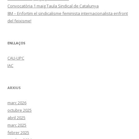
Convocatòria 1 maig Taula Sindical de Catalunya
8M – Enfortim el sindicalisme feminista internacionalista enfront
del feixisme!
ENLLAÇOS
CAU-UPC
IAC
ARXIUS
març 2026
octubre 2025
abril 2025
març 2025
febrer 2025