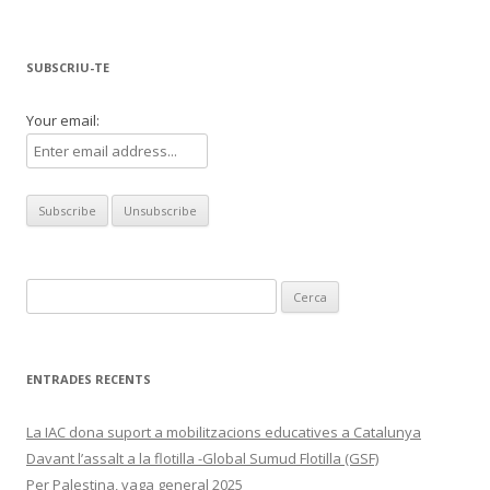
les
entrades
SUBSCRIU-TE
Your email:
Cerca:
ENTRADES RECENTS
La IAC dona suport a mobilitzacions educatives a Catalunya
Davant l’assalt a la flotilla -Global Sumud Flotilla (GSF)
Per Palestina, vaga general 2025