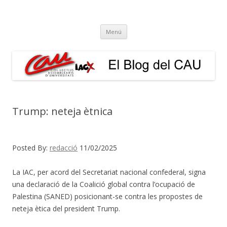
El Blog del CAU
Butlletí informatiu, recull de premsa, i esperem que molt més!
Vés
Menú
al
contingut
Trump: neteja ètnica
Posted By:
redacció
11/02/2025
La IAC, per acord del Secretariat nacional confederal, signa
una declaració de la Coalició global contra l’ocupació de
Palestina (SANED) posicionant-se contra les propostes de
neteja ètica del president Trump.