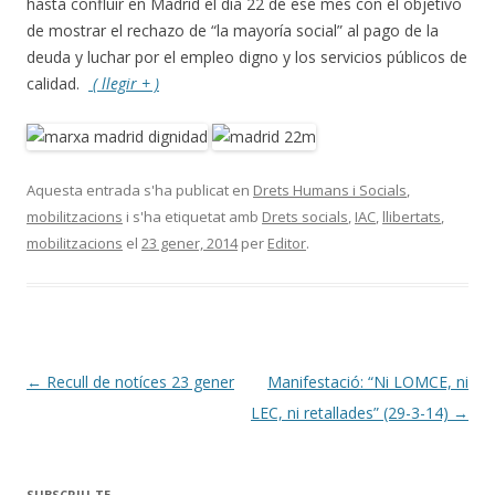
hasta confluir en Madrid el día 22 de ese mes con el objetivo
de mostrar el rechazo de “la mayoría social” al pago de la
deuda y luchar por el empleo digno y los servicios públicos de
calidad.
( llegir + )
Aquesta entrada s'ha publicat en
Drets Humans i Socials
,
mobilitzacions
i s'ha etiquetat amb
Drets socials
,
IAC
,
llibertats
,
mobilitzacions
el
23 gener, 2014
per
Editor
.
Navegació
←
Recull de notíces 23 gener
Manifestació: “Ni LOMCE, ni
per
LEC, ni retallades” (29-3-14)
→
les
entrades
SUBSCRIU-TE