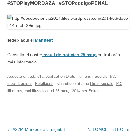
#STOPleyMORDAZA #STOPcodigoPENAL
llegeix aquí el
Manifest
Consulta el nostre
recull de notícies 25 març
on trobaràs
més informació.
Aquesta entrada s'ha publicat en
Drets Humans i Socials
,
IAC
,
mobilitzacions
,
Retallades
i s'ha etiquetat amb
Drets socials
,
IAC
,
llibertats
,
mobilitzacions
el
25 març, 2014
per
Editor
.
Navegació
←
#22M Marxes de la dignitat
Ni LOMCE, ni LEC, ni