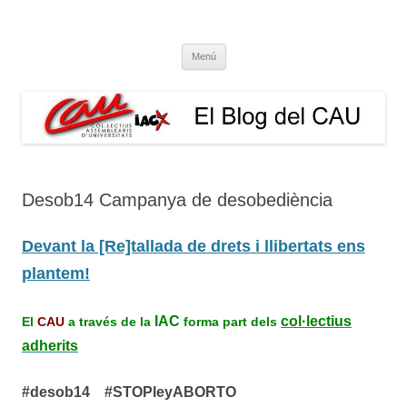
El Blog del CAU
Butlletí informatiu, recull de premsa, i esperem que molt més!
Vés
Menú
al
contingut
Desob14 Campanya de desobediència
Devant la [Re]tallada de drets i llibertats ens
plantem!
IAC
col·lectius
El
CAU
a través de la
forma part dels
adherits
#desob14 #STOPleyABORTO