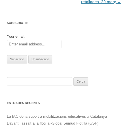
per
retallades. 29 març
→
les
entrades
SUBSCRIU-TE
Your email:
Cerca:
ENTRADES RECENTS
La IAC dona suport a mobilitzacions educatives a Catalunya
Davant l’assalt a la flotilla -Global Sumud Flotilla (GSF)