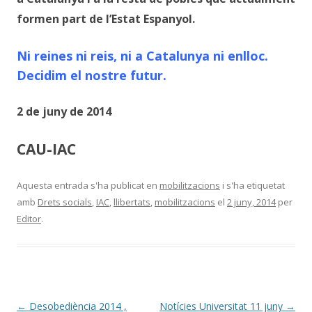
formen part de l’Estat Espanyol.
Ni reines ni reis, ni a Catalunya ni enlloc.
Decidim el nostre futur.
2 de juny de 2014
CAU-IAC
Aquesta entrada s'ha publicat en
mobilitzacions
i s'ha etiquetat
amb
Drets socials
,
IAC
,
llibertats
,
mobilitzacions
el
2 juny, 2014
per
Editor
.
Navegació
←
Desobediència 2014 ,
Notícies Universitat 11 juny
→