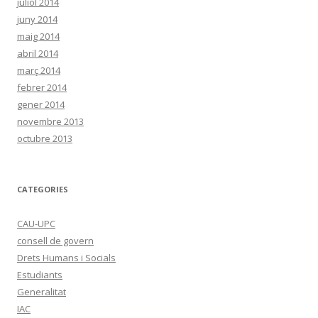
juliol 2014
juny 2014
maig 2014
abril 2014
març 2014
febrer 2014
gener 2014
novembre 2013
octubre 2013
CATEGORIES
CAU-UPC
consell de govern
Drets Humans i Socials
Estudiants
Generalitat
IAC