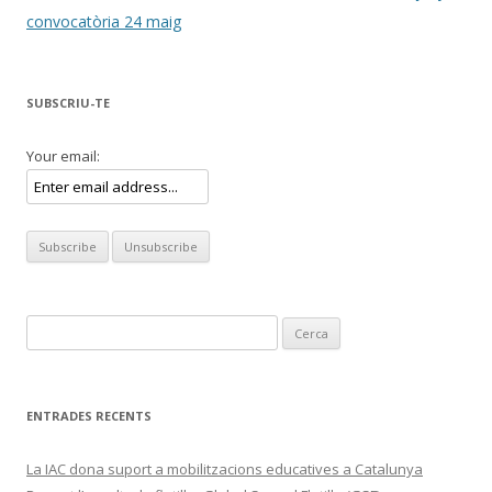
per
convocatòria 24 maig
les
entrades
SUBSCRIU-TE
Your email:
Cerca:
ENTRADES RECENTS
La IAC dona suport a mobilitzacions educatives a Catalunya