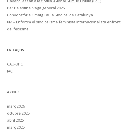
Davant l’assalt a la flotilla -Global Sumud Flotilla (GSF)
Per Palestina, vaga general 2025
Convocatòria 1 maig Taula Sindical de Catalunya
8M – Enfortim el sindicalisme feminista internacionalista enfront
del feixisme!
ENLLAÇOS
CAU-UPC
IAC
ARXIUS
març 2026
octubre 2025
abril 2025
març 2025