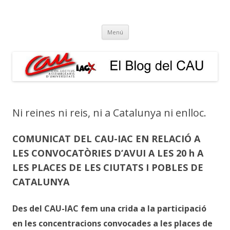
El Blog del CAU
Butlletí informatiu, recull de premsa, i esperem que molt més!
Vés
Menú
al
contingut
Ni reines ni reis, ni a Catalunya ni enlloc.
COMUNICAT DEL CAU-IAC EN RELACIÓ A
LES CONVOCATÒRIES D’AVUI A LES 20 h A
LES PLACES DE LES CIUTATS I POBLES DE
CATALUNYA
Des del CAU-IAC fem una crida a la participació
en les concentracions convocades a les places de