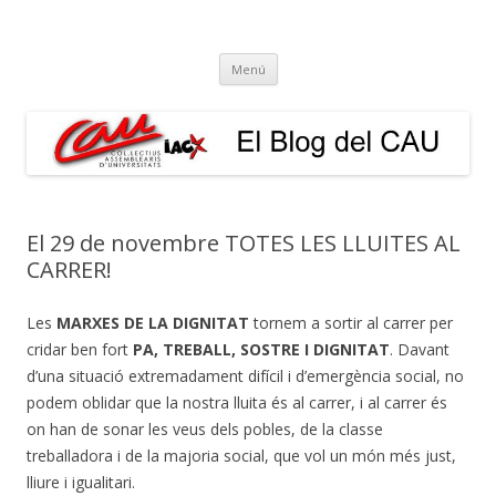
El Blog del CAU
Butlletí informatiu, recull de premsa, i esperem que molt més!
Vés
Menú
al
contingut
El 29 de novembre TOTES LES LLUITES AL
CARRER!
Les
MARXES DE LA DIGNITAT
tornem a sortir al carrer per
cridar ben fort
PA, TREBALL, SOSTRE I DIGNITAT
. Davant
d’una situació extremadament difícil i d’emergència social, no
podem oblidar que la nostra lluita és al carrer, i al carrer és
on han de sonar les veus dels pobles, de la classe
treballadora i de la majoria social, que vol un món més just,
lliure i igualitari.