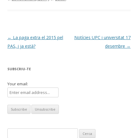
Navegació
←
La paga extra el 2015 pel
Notícies UPC i universitat 17
per
PAS, i ja està?
desembre
→
les
entrades
SUBSCRIU-TE
Your email:
Cerca: