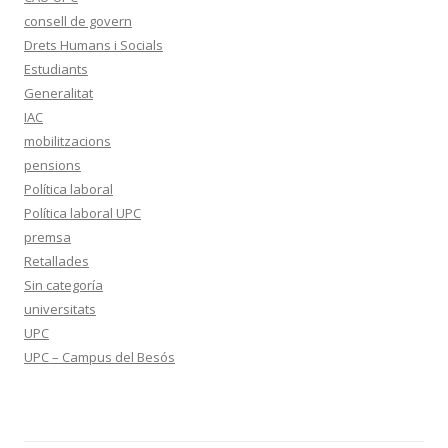
consell de govern
Drets Humans i Socials
Estudiants
Generalitat
IAC
mobilitzacions
pensions
Política laboral
Política laboral UPC
premsa
Retallades
Sin categoría
universitats
UPC
UPC – Campus del Besós