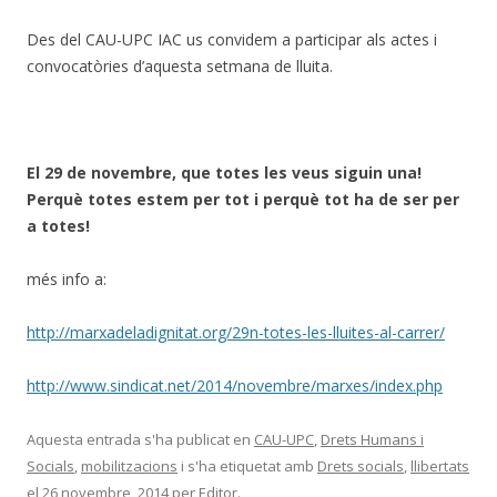
Des del CAU-UPC IAC us convidem a participar als actes i
convocatòries d’aquesta setmana de lluita.
El 29 de novembre, que totes les veus siguin una!
Perquè totes estem per tot i perquè tot ha de ser per
a totes!
més info a:
http://marxadeladignitat.org/29n-totes-les-lluites-al-carrer/
http://www.sindicat.net/2014/novembre/marxes/index.php
Aquesta entrada s'ha publicat en
CAU-UPC
,
Drets Humans i
Socials
,
mobilitzacions
i s'ha etiquetat amb
Drets socials
,
llibertats
el
26 novembre, 2014
per
Editor
.