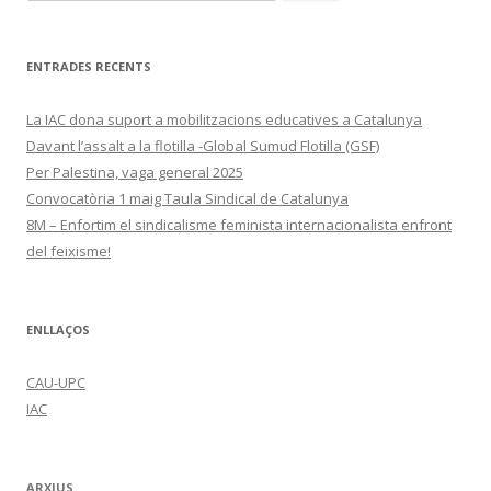
ENTRADES RECENTS
La IAC dona suport a mobilitzacions educatives a Catalunya
Davant l’assalt a la flotilla -Global Sumud Flotilla (GSF)
Per Palestina, vaga general 2025
Convocatòria 1 maig Taula Sindical de Catalunya
8M – Enfortim el sindicalisme feminista internacionalista enfront
del feixisme!
ENLLAÇOS
CAU-UPC
IAC
ARXIUS