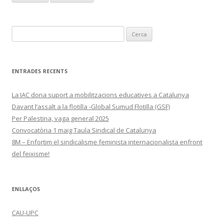
Cerca:
ENTRADES RECENTS
La IAC dona suport a mobilitzacions educatives a Catalunya
Davant l’assalt a la flotilla -Global Sumud Flotilla (GSF)
Per Palestina, vaga general 2025
Convocatòria 1 maig Taula Sindical de Catalunya
8M – Enfortim el sindicalisme feminista internacionalista enfront
del feixisme!
ENLLAÇOS
CAU-UPC