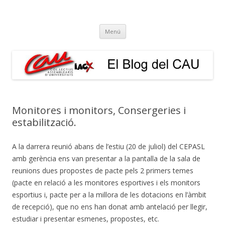
El Blog del CAU
Butlletí informatiu, recull de premsa, i esperem que molt més!
Vés
Menú
al
contingut
Monitores i monitors, Consergeries i
estabilització.
A la darrera reunió abans de l’estiu (20 de juliol) del CEPASL
amb gerència ens van presentar a la pantalla de la sala de
reunions dues propostes de pacte pels 2 primers temes
(pacte en relació a les monitores esportives i els monitors
esportius i, pacte per a la millora de les dotacions en l’àmbit
de recepció), que no ens han donat amb antelació per llegir,
estudiar i presentar esmenes, propostes, etc.