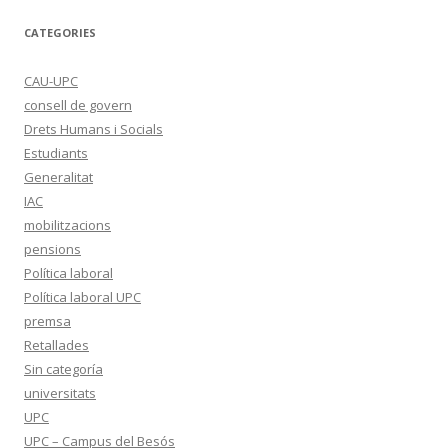
CATEGORIES
CAU-UPC
consell de govern
Drets Humans i Socials
Estudiants
Generalitat
IAC
mobilitzacions
pensions
Política laboral
Política laboral UPC
premsa
Retallades
Sin categoría
universitats
UPC
UPC – Campus del Besós