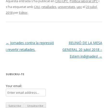
Aquesta entrada s'ha publicat en
CAU-UPC
,
Política laboral UPC
i
s'ha etiquetat amb
CAU
,
retallades
,
universitats
,
upc
el
23 juliol,
2018
per
Editor
.
Navegació
←
Jornades contra la repressió
REUNIÓ DE LA MESA
per
i revertir retallades.
GENERAL 20 juliol 2018 –
les
Estem indignades!
→
entrades
SUBSCRIU-TE
Your email: