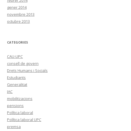
febrer 2014
gener 2014
novembre 2013
octubre 2013
CATEGORIES
CAU-UPC
consell de govern
Drets Humans i Socials
Estudiants
Generalitat
IAC
mobilitzacions
pensions
Política laboral
Política laboral UPC
premsa