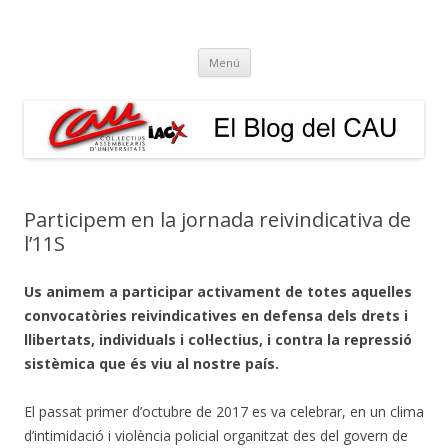
El Blog del CAU
Butlletí informatiu, recull de premsa, i esperem que molt més!
Vés
Menú
al
contingut
Participem en la jornada reivindicativa de
l’11S
Us animem a participar activament de totes aquelles
convocatòries reivindicatives en defensa dels drets i
llibertats, individuals i col·lectius, i contra la repressió
sistèmica que és viu al nostre país.
El passat primer d’octubre de 2017 es va celebrar, en un clima
d’intimidació i violència policial organitzat des del govern de