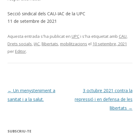
Secció sindical dels CAU-IAC de la UPC
11 de setembre de 2021
Aquesta entrada s'ha publicat en
UPC
i s'ha etiquetat amb
CAU
,
Drets socials
,
IAC
,
llibertats
,
mobilitzacions
el
10 setembre, 2021
per
Editor
.
Navegació
←
Un menysteniment a
3 octubre 2021 contra la
per
sanitat i a la salut.
repressió i en defensa de les
les
llibertats
→
entrades
SUBSCRIU-TE