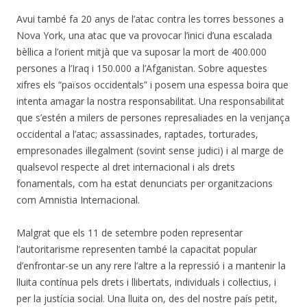
Avui també fa 20 anys de l’atac contra les torres bessones a
Nova York, una atac que va provocar l’inici d’una escalada
bèl·lica a l’orient mitjà que va suposar la mort de 400.000
persones a l’Iraq i 150.000 a l’Afganistan. Sobre aquestes
xifres els “països occidentals” i posem una espessa boira que
intenta amagar la nostra responsabilitat. Una responsabilitat
que s’estén a milers de persones represaliades en la venjança
occidental a l’atac; assassinades, raptades, torturades,
empresonades il·legalment (sovint sense judici) i al marge de
qualsevol respecte al dret internacional i als drets
fonamentals, com ha estat denunciats per organitzacions
com Amnistia Internacional.
Malgrat que els 11 de setembre poden representar
l’autoritarisme representen també la capacitat popular
d’enfrontar-se un any rere l’altre a la repressió i a mantenir la
lluita contínua pels drets i llibertats, individuals i col·lectius, i
per la justícia social. Una lluita on, des del nostre país petit,