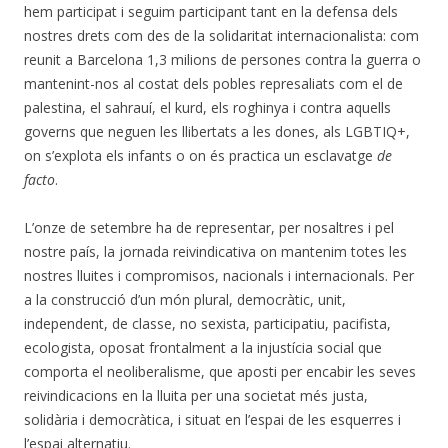
hem participat i seguim participant tant en la defensa dels
nostres drets com des de la solidaritat internacionalista: com
reunit a Barcelona 1,3 milions de persones contra la guerra o
mantenint-nos al costat dels pobles represaliats com el de
palestina, el sahrauí, el kurd, els roghinya i contra aquells
governs que neguen les llibertats a les dones, als LGBTIQ+,
on s’explota els infants o on és practica un esclavatge
de
facto
.
L’onze de setembre ha de representar, per nosaltres i pel
nostre país, la jornada reivindicativa on mantenim totes les
nostres lluites i compromisos, nacionals i internacionals. Per
a la construcció d’un món plural, democràtic, unit,
independent, de classe, no sexista, participatiu, pacifista,
ecologista, oposat frontalment a la injustícia social que
comporta el neoliberalisme, que aposti per encabir les seves
reivindicacions en la lluita per una societat més justa,
solidària i democràtica, i situat en l’espai de les esquerres i
l’espai alternatiu.