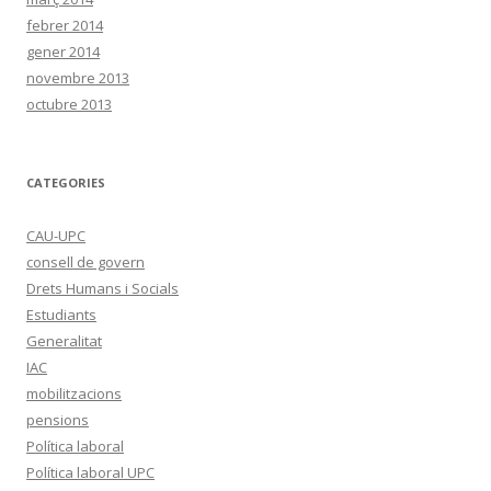
febrer 2014
gener 2014
novembre 2013
octubre 2013
CATEGORIES
CAU-UPC
consell de govern
Drets Humans i Socials
Estudiants
Generalitat
IAC
mobilitzacions
pensions
Política laboral
Política laboral UPC