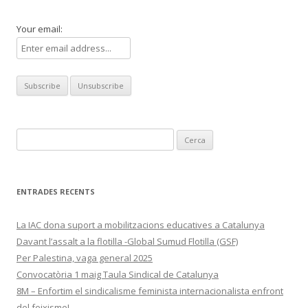
entrades
Your email:
Cerca:
ENTRADES RECENTS
La IAC dona suport a mobilitzacions educatives a Catalunya
Davant l’assalt a la flotilla -Global Sumud Flotilla (GSF)
Per Palestina, vaga general 2025
Convocatòria 1 maig Taula Sindical de Catalunya
8M – Enfortim el sindicalisme feminista internacionalista enfront
del feixisme!