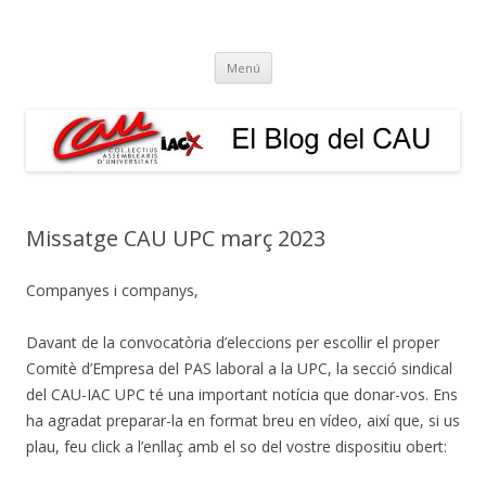
El Blog del CAU
Butlletí informatiu, recull de premsa, i esperem que molt més!
Vés
Menú
al
contingut
Missatge CAU UPC març 2023
Companyes i companys,
Davant de la convocatòria d’eleccions per escollir el proper
Comitè d’Empresa del PAS laboral a la UPC, la secció sindical
del CAU-IAC UPC té una important notícia que donar-vos. Ens
ha agradat preparar-la en format breu en vídeo, així que, si us
plau, feu click a l’enllaç amb el so del vostre dispositiu obert: