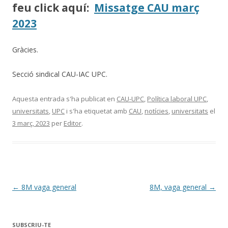
feu click aquí:
Missatge CAU març
2023
Gràcies.
Secció sindical CAU-IAC UPC.
Aquesta entrada s'ha publicat en
CAU-UPC
,
Política laboral UPC
,
universitats
,
UPC
i s'ha etiquetat amb
CAU
,
notícies
,
universitats
el
3 març, 2023
per
Editor
.
Navegació
←
8M vaga general
8M, vaga general
→
per
les
SUBSCRIU-TE