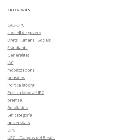
CATEGORIES
CAU-UPC
consell de govern
Drets Humans i Socials
Estudiants
Generalitat
IAC
mobilitzacions
pensions
Política laboral
Política laboral UPC
premsa
Retallades
Sin categoría
universitats
UPC
UPC – Campus del Besós