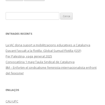
Cerca:
ENTRADES RECENTS
La IAC dona suport a mobilitzacions educatives a Catalunya
Davant l’assalt a la flotilla -Global Sumud Flotilla (GSF)
Per Palestina, vaga general 2025
Convocatòria 1 maig Taula Sindical de Catalunya
8M – Enfortim el sindicalisme feminista internacionalista enfront
del feixisme!
ENLLAÇOS
CAU-UPC