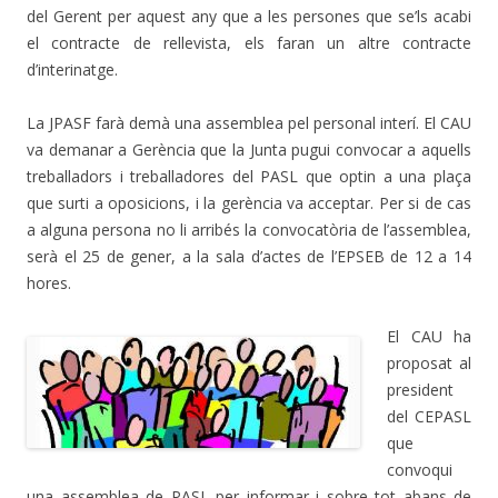
del Gerent per aquest any que a les persones que se’ls acabi
el contracte de rellevista, els faran un altre contracte
d’interinatge.
La JPASF farà demà una assemblea pel personal interí. El CAU
va demanar a Gerència que la Junta pugui convocar a aquells
treballadors i treballadores del PASL que optin a una plaça
que surti a oposicions, i la gerència va acceptar. Per si de cas
a alguna persona no li arribés la convocatòria de l’assemblea,
serà el 25 de gener, a la sala d’actes de l’EPSEB de 12 a 14
hores.
El CAU ha
proposat al
president
del CEPASL
que
convoqui
una assemblea de PASL per informar i sobre tot abans de