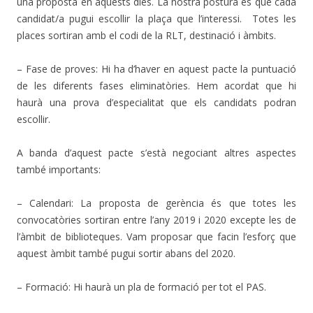
una proposta en aquests dies. La nostra postura és que cada
candidat/a pugui escollir la plaça que l’interessi. Totes les
places sortiran amb el codi de la RLT, destinació i àmbits.
– Fase de proves: Hi ha d’haver en aquest pacte la puntuació
de les diferents fases eliminatòries. Hem acordat que hi
haurà una prova d’especialitat que els candidats podran
escollir.
A banda d’aquest pacte s’està negociant altres aspectes
també importants:
– Calendari: La proposta de gerència és que totes les
convocatòries sortiran entre l’any 2019 i 2020 excepte les de
l’àmbit de biblioteques. Vam proposar que facin l’esforç que
aquest àmbit també pugui sortir abans del 2020.
– Formació: Hi haurà un pla de formació per tot el PAS.