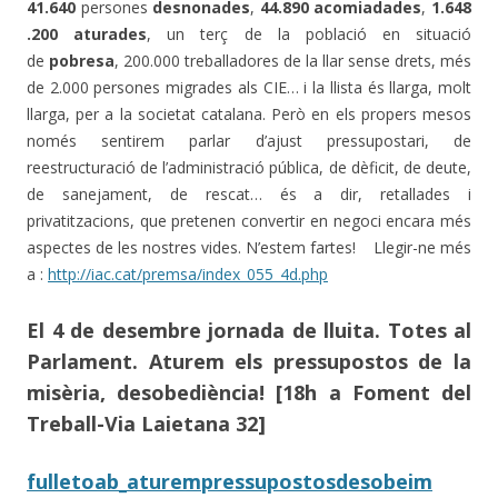
41.640
persones
desnonades
,
44.890 acomiadades
,
1.648
.200 aturades
, un terç de la població en situació
de
pobresa
, 200.000 treballadores de la llar sense drets, més
de 2.000 persones migrades als CIE… i la llista és llarga, molt
llarga, per a la societat catalana. Però en els propers mesos
només sentirem parlar d’ajust pressupostari, de
reestructuració de l’administració pública, de dèficit, de deute,
de sanejament, de rescat… és a dir, retallades i
privatitzacions, que pretenen convertir en negoci encara més
aspectes de les nostres vides. N’estem fartes! Llegir-ne més
a :
http://iac.cat/premsa/index_055_4d.php
El 4 de desembre jornada de lluita
.
Totes al
Parlament
.
Aturem els pressupostos de la
misèria, desobediència!
[18h a Foment del
Treball-Via Laietana 32]
fulletoab_aturempressupostosdesobeim