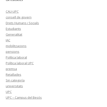
CAU-UPC
consell de govern
Drets Humans i Socials
Estudiants
Generalitat
IAC
mobilitzacions
pensions
Política laboral
Política laboral UPC
premsa
Retallades
Sin categoría
universitats
UPC
UPC – Campus del Besós