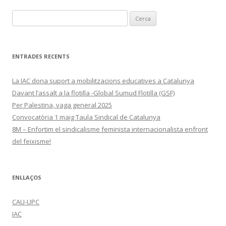
Cerca:
ENTRADES RECENTS
La IAC dona suport a mobilitzacions educatives a Catalunya
Davant l’assalt a la flotilla -Global Sumud Flotilla (GSF)
Per Palestina, vaga general 2025
Convocatòria 1 maig Taula Sindical de Catalunya
8M – Enfortim el sindicalisme feminista internacionalista enfront
del feixisme!
ENLLAÇOS
CAU-UPC
IAC