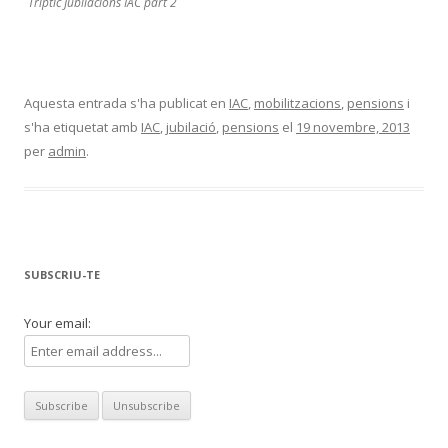
Tríptic Jubilacions IAC part 2
Aquesta entrada s'ha publicat en
IAC
,
mobilitzacions
,
pensions
i
s'ha etiquetat amb
IAC
,
jubilació
,
pensions
el
19 novembre, 2013
per
admin
.
SUBSCRIU-TE
Your email: