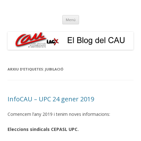
El Blog del CAU
Butlletí informatiu, recull de premsa, i esperem que molt més!
Vés
Menú
al
contingut
ARXIU D'ETIQUETES:
JUBILACIÓ
InfoCAU – UPC 24 gener 2019
Comencem l’any 2019 i tenim noves informacions:
Eleccions sindicals CEPASL UPC.