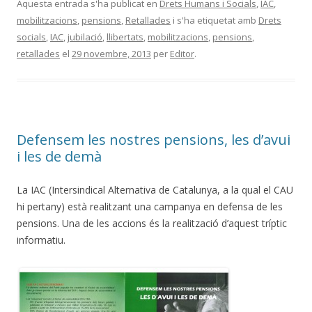
Aquesta entrada s'ha publicat en
Drets Humans i Socials
,
IAC
,
mobilitzacions
,
pensions
,
Retallades
i s'ha etiquetat amb
Drets
socials
,
IAC
,
jubilació
,
llibertats
,
mobilitzacions
,
pensions
,
retallades
el
29 novembre, 2013
per
Editor
.
Defensem les nostres pensions, les d’avui
i les de demà
La IAC (Intersindical Alternativa de Catalunya, a la qual el CAU
hi pertany) està realitzant una campanya en defensa de les
pensions. Una de les accions és la realització d’aquest tríptic
informatiu.