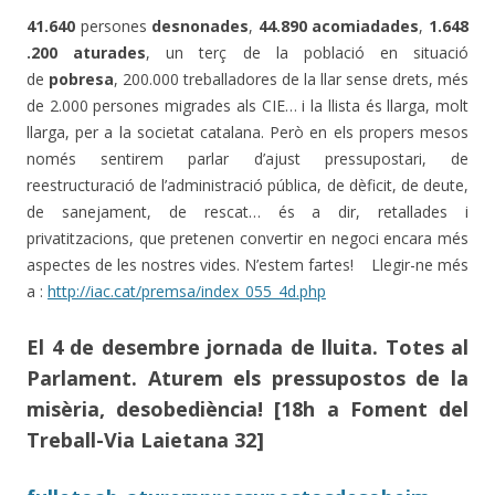
41.640
persones
desnonades
,
44.890 acomiadades
,
1.648
.200 aturades
, un terç de la població en situació
de
pobresa
, 200.000 treballadores de la llar sense drets, més
de 2.000 persones migrades als CIE… i la llista és llarga, molt
llarga, per a la societat catalana. Però en els propers mesos
només sentirem parlar d’ajust pressupostari, de
reestructuració de l’administració pública, de dèficit, de deute,
de sanejament, de rescat… és a dir, retallades i
privatitzacions, que pretenen convertir en negoci encara més
aspectes de les nostres vides. N’estem fartes! Llegir-ne més
a :
http://iac.cat/premsa/index_055_4d.php
El 4 de desembre jornada de lluita
.
Totes al
Parlament
.
Aturem els pressupostos de la
misèria, desobediència!
[18h a Foment del
Treball-Via Laietana 32]