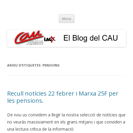
El Blog del CAU
Butlletí informatiu, recull de premsa, i esperem que molt més!
Vés
Menú
al
contingut
ARXIU D'ETIQUETES:
PENSIONS
Recull notícies 22 febrer i Marxa 25F per
les pensions.
De nou us convidem a llegir la nostra selecció de notícies que
no veuràs massivament en els grans mitjans i que conviden a
una lectura crítica de la informació: