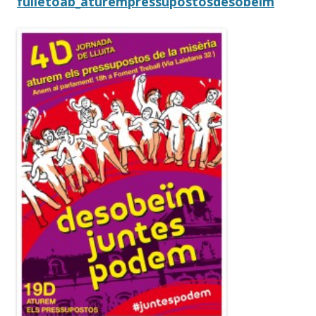
fulletoab_aturempressupostosdesobeim