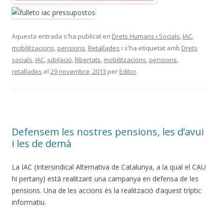
Aquesta entrada s'ha publicat en
Drets Humans i Socials
,
IAC
,
mobilitzacions
,
pensions
,
Retallades
i s'ha etiquetat amb
Drets
socials
,
IAC
,
jubilació
,
llibertats
,
mobilitzacions
,
pensions
,
retallades
el
29 novembre, 2013
per
Editor
.
Defensem les nostres pensions, les d’avui
i les de demà
La IAC (Intersindical Alternativa de Catalunya, a la qual el CAU
hi pertany) està realitzant una campanya en defensa de les
pensions. Una de les accions és la realització d’aquest tríptic
informatiu.