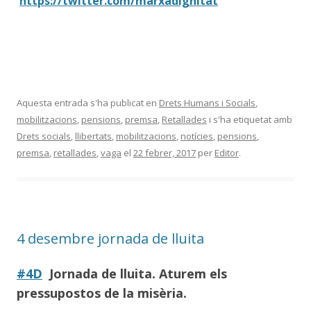
https://twitter.com/marxadignitat
Aquesta entrada s'ha publicat en
Drets Humans i Socials
,
mobilitzacions
,
pensions
,
premsa
,
Retallades
i s'ha etiquetat amb
Drets socials
,
llibertats
,
mobilitzacions
,
notícies
,
pensions
,
premsa
,
retallades
,
vaga
el
22 febrer, 2017
per
Editor
.
4 desembre jornada de lluita
#4D
Jornada de lluita. Aturem els
pressupostos de la misèria.