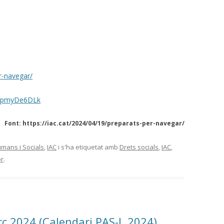
r-navegar/
wWpmyDe6DLk
Font: https://iac.cat/2024/04/19/preparats-per-navegar/
mans i Socials
,
IAC
i s'ha etiquetat amb
Drets socials
,
IAC
,
or
.
ç 2024 (Calendari PAS-L 2024)