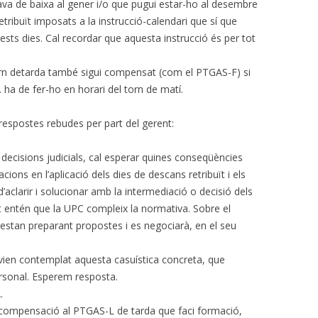
va de baixa al gener i/o que pugui estar-ho al desembre
tribuït imposats a la instrucció-calendari que sí que
sts dies. Cal recordar que aquesta instrucció és per tot
orn detarda també sigui compensat (com el PTGAS-F) si
. ha de fer-ho en horari del torn de matí.
espostes rebudes per part del gerent:
decisions judicials, cal esperar quines conseqüències
acions en l’aplicació dels dies de descans retribuït i els
’aclarir i solucionar amb la intermediació o decisió dels
 entén que la UPC compleix la normativa. Sobre el
stan preparant propostes i es negociarà, en el seu
vien contemplat aquesta casuística concreta, que
ersonal. Esperem resposta.
.
a compensació al PTGAS-L de tarda que faci formació,