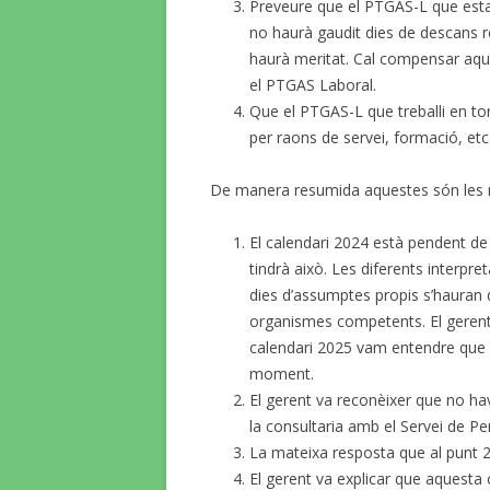
Preveure que el PTGAS-L que esta
no haurà gaudit dies de descans re
haurà meritat. Cal compensar aque
el PTGAS Laboral.
Que el PTGAS-L que treballi en t
per raons de servei, formació, etc
De manera resumida aquestes són les r
El calendari 2024 està pendent de 
tindrà això. Les diferents interpret
dies d’assumptes propis s’hauran d
organismes competents. El gerent
calendari 2025 vam entendre que e
moment.
El gerent va reconèixer que no ha
la consultaria amb el Servei de P
La mateixa resposta que al punt 2
El gerent va explicar que aquest