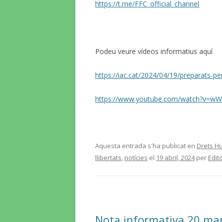
https://t.me/FFC_official_channel
Podeu veure vídeos informatius aquí
https://iac.cat/2024/04/19/preparats-pe
https://www.youtube.com/watch?v=
Aquesta entrada s'ha publicat en
Drets Hu
llibertats
,
notícies
el
19 abril, 2024
per
Edit
Nota informativa 20 mar