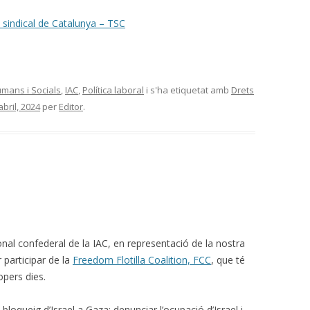
 sindical de Catalunya – TSC
mans i Socials
,
IAC
,
Política laboral
i s'ha etiquetat amb
Drets
abril, 2024
per
Editor
.
nal confederal de la IAC, en representació de la nostra
r participar de la
Freedom Flotilla Coalition, FCC
, que té
opers dies.
bloqueig d’Israel a Gaza; denunciar l’ocupació d’Israel i