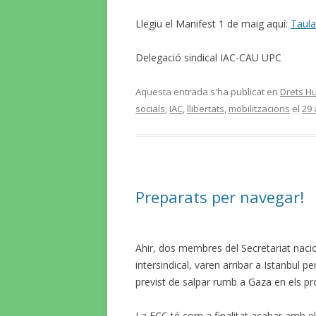
Llegiu el Manifest 1 de maig aquí:
Taula
Delegació sindical IAC-CAU UPC
Aquesta entrada s'ha publicat en
Drets Hu
socials
,
IAC
,
llibertats
,
mobilitzacions
el
29 
Preparats per navegar!
Ahir, dos membres del Secretariat nacio
intersindical, varen arribar a Istanbul pe
previst de salpar rumb a Gaza en els pr
La FCC té com a finalitat acabar amb el 