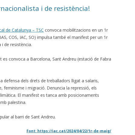
rnacionalista i de resistència!
CALENDARI LABORAL 2018 I
INFOCAU 15 MAIG 2019
PAGUES 2013-14
NI ACORD DE VESTUARI NI CAP
ical de Catalunya – TSC
convoca mobilitzacions en un 1r
ACORD PEL PASL!
AS, COS, IAC, SO) impulsa també el manifest per un 1r
 i de resistència.
VESTUARI. ACCIÓ-REACCIÓ?
t es convoca a Barcelona, Sant Andreu (estació de Fabra
RECEPCIONS (07/06/2017)
AVALUACIÓ DELS RISCOS
 defensa dels drets de treballadors lligat a salaris,
PSICOSOCIALS.
e, feminisme i migració. Denuncia la repressió, els
GERENT PROPOSAT I COMISSIÓ
i climàtica. El manifest es tanca amb posicionaments
MIXTA
 amb palestina.
PROCÉS ESTABILITZACIÓ,
ular al barri de Sant Andreu.
4/11/2019 SITUACIÓ
Font: https://iac.cat/2024/04/22/1r-de-maig/