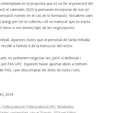
a contemplada en la proposta que es va fer al preacord del
acti el calendari 2025 la pensaven incorporar de nou (sí
ensació només en el cas de la formació). Nosaltres vam
càstig) per tot el col·lectiu i ell va matissar que es tracta
: et dono si em dones) típic de les negociacions.
reball, aquestes hores que el personal de tarda treballa
ecollit a l’article 9 de la instrucció del rector.
ant, no pretenem negociar res, però sí defensar i
iu pel PAS UPC. Esperem haver aportat idees a tothom
del PAS, i per descomptat els drets de totes i tots.
 març 2024.
C
,
Política laboral
,
Política laboral UPC
,
Retallades
,
llades
,
universitats
,
upc
el
20 març, 2024
per
Editor
.