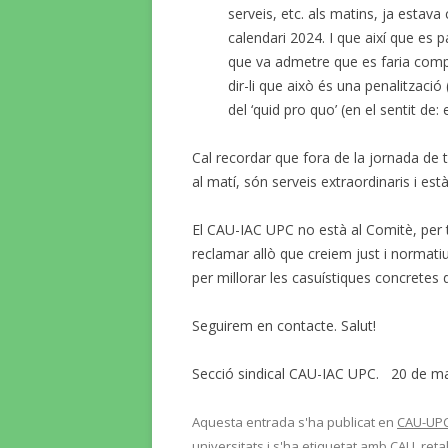
serveis, etc. als matins, ja estav
calendari 2024. I que així que es p
que va admetre que es faria comp
dir-li que això és una penalització (
del ‘quid pro quo’ (en el sentit de
Cal recordar que fora de la jornada de t
al matí, són serveis extraordinaris i està r
El CAU-IAC UPC no està al Comitè, per t
reclamar allò que creiem just i normat
per millorar les casuístiques concretes 
Seguirem en contacte. Salut!
Secció sindical CAU-IAC UPC. 20 de
Aquesta entrada s'ha publicat en
CAU-UP
universitats
i s'ha etiquetat amb
CAU
,
reta