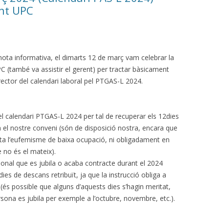
ent UPC
nota informativa, el dimarts 12 de març vam celebrar la
UPC (també va assistir el gerent) per tractar bàsicament
 rector del calendari laboral pel PTGAS-L 2024.
el calendari PTGAS-L 2024 per tal de recuperar els 12dies
a el nostre conveni (són de disposició nostra, encara que
ta l’eufemisme de baixa ocupació, ni obligadament en
e no és el mateix).
rsonal que es jubila o acaba contracte durant el 2024
dies de descans retribuït, ja que la instrucció obliga a
 (és possible que alguns d’aquests dies s’hagin meritat,
rsona es jubila per exemple a l’octubre, novembre, etc.).