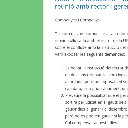
reunió amb rector i ger
Companyes i Companys,
Tal com us vam comunicar a l’anterior 
reunió sol·licitada amb el rector de la 
sobre el conflicte amb la instrucció del
Vam exposar les següents demandes:
Esmenar la instrucció del rector d
de descans retribuït tal com indic
acordada, però no imposats ni so
cap data, sinó prioritàriament, qu
Preveure la possibilitat que el pe
sortirà perjudicat en el gaudi dels 
gaudir dies al gener i al desembre
però no es podrien gaudir si la pe
Cal compensar aquests dies.