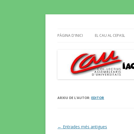
Butlletí informatiu, recull de premsa, i e
El Blog del CAU
PÀGINA D'INICI
EL CAU AL CEPASL
ARXIU DE L'AUTOR:
EDITOR
Navegació
←
Entrades més antigues