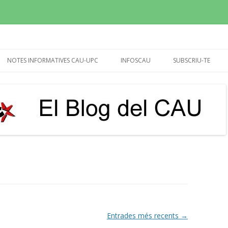
sperem que molt més!
Vés
al
NOTES INFORMATIVES CAU-UPC
INFOSCAU
SUBSCRIU-TE
contingut
REUNIÓ RECTOR I GERENT
INFOCAU SET-OCT 2015
20/04/24 (CALENDARI)
INFOCAU 10 NOVEMB.2015
UTG’S
INFOCAU MARÇ 2016
BIBLIOTEQUES
INFOCAU DESEMBRE 2016
PAGUES EXTRA 2013-14,
INFOCAU DESEMBRE 2017
DEMANDA I DEDICATÒRIA
INFOCAU JULIOL 2018
IMPUGNACIÓ VIÈ CONVENI
INFOCAU GENER 2019
PROPOSTA D’ACORD PER
Entrades més recents
→
VESTUARI DEL PASL (MARÇ-2017)
INFOCAU 3 MAIG 2019