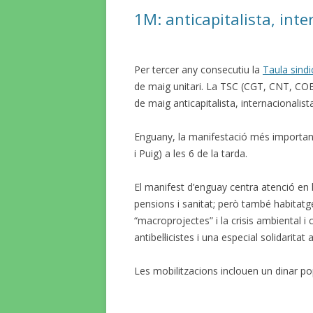
per
1M: anticapitalista, inte
les
entrades
Per tercer any consecutiu la
Taula sind
de maig unitari. La TSC (CGT, CNT, COB
de maig anticapitalista, internacionalista
Enguany, la manifestació més importan
i Puig) a les 6 de la tarda.
El manifest d’enguay centra atenció en la
pensions i sanitat; però també habitatg
“macroprojectes” i la crisis ambiental 
antibel·licistes i una especial solidaritat
Les mobilitzacions inclouen un dinar pop