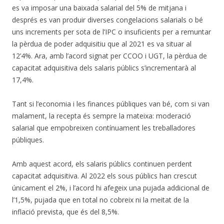
es va imposar una baixada salarial del 5% de mitjana i
després es van produir diverses congelacions salarials o bé
uns increments per sota de l’IPC o insuficients per a remuntar
la pèrdua de poder adquisitiu que al 2021 es va situar al
12’4%. Ara, amb l’acord signat per CCOO i UGT, la pèrdua de
capacitat adquisitiva dels salaris públics s’incrementarà al
17,4%.
Tant si l’economia i les finances públiques van bé, com si van
malament, la recepta és sempre la mateixa: moderació
salarial que empobreixen contínuament les treballadores
públiques.
Amb aquest acord, els salaris públics continuen perdent
capacitat adquisitiva. Al 2022 els sous públics han crescut
únicament el 2%, i l’acord hi afegeix una pujada addicional de
l’1,5%, pujada que en total no cobreix ni la meitat de la
inflació prevista, que és del 8,5%.