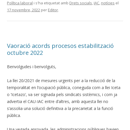
Política laboral
i s'ha etiquetat amb
Drets socials
,
IAC
,
notícies
el
17 novembre, 2022
per
Editor
.
Vaoració acords procesos estabilització
octubre 2022
Benvolgudes i benvolguts,
La llei 20/2021 de mesures urgents per a la reducció de la
temporalitat en l’ocupació pública, coneguda com a llei Iceta
o ‘Icetazo’, va ser signada pels sindicats sistèmics, i com ja
advertia el CAU-IAC entre d’altres, amb aquesta llei no
s’assolia una solució definitiva a la precarietat a la funció
pública.
Una vegada aprovada, les administracions públiques havien