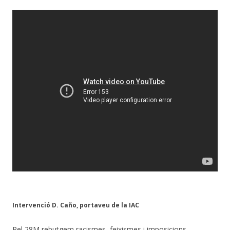
Intervenció D. Caño, portaveu de la IAC
Pel 28M rebutgem racismes, feixismes i imposicions