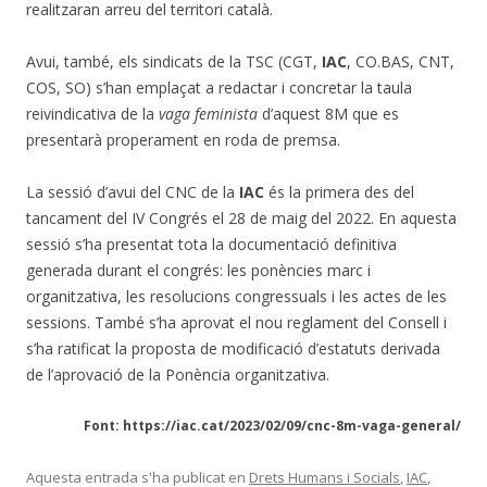
realitzaran arreu del territori català.
Avui, també, els sindicats de la TSC (CGT,
IAC
, CO.BAS, CNT,
COS, SO) s’han emplaçat a redactar i concretar la taula
reivindicativa de la
vaga feminista
d’aquest 8M que es
presentarà properament en roda de premsa.
La sessió d’avui del CNC de la
IAC
és la primera des del
tancament del IV Congrés el 28 de maig del 2022. En aquesta
sessió s’ha presentat tota la documentació definitiva
generada durant el congrés: les ponències marc i
organitzativa, les resolucions congressuals i les actes de les
sessions. També s’ha aprovat el nou reglament del Consell i
s’ha ratificat la proposta de modificació d’estatuts derivada
de l’aprovació de la Ponència organitzativa.
Font: https://iac.cat/2023/02/09/cnc-8m-vaga-general/
Aquesta entrada s'ha publicat en
Drets Humans i Socials
,
IAC
,