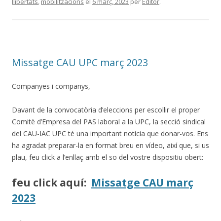
llibertats
,
mobilitzacions
el
6 març, 2023
per
Editor
.
Missatge CAU UPC març 2023
Companyes i companys,
Davant de la convocatòria d’eleccions per escollir el proper
Comitè d’Empresa del PAS laboral a la UPC, la secció sindical
del CAU-IAC UPC té una important notícia que donar-vos. Ens
ha agradat preparar-la en format breu en vídeo, així que, si us
plau, feu click a l’enllaç amb el so del vostre dispositiu obert:
feu click aquí:
Missatge CAU març
2023