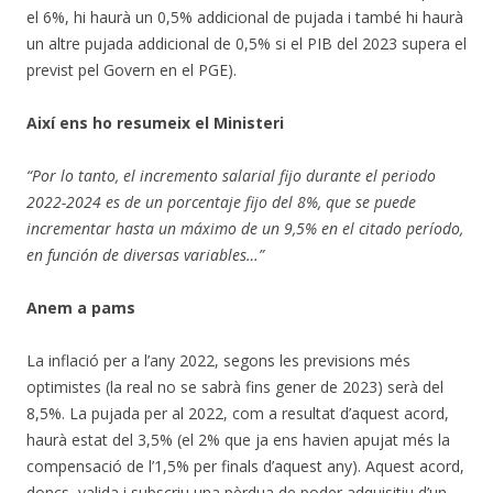
el 6%, hi haurà un 0,5% addicional de pujada i també hi haurà
un altre pujada addicional de 0,5% si el PIB del 2023 supera el
previst pel Govern en el PGE).
Així ens ho resumeix el Ministeri
“Por lo tanto, el incremento salarial fijo durante el periodo
2022-2024 es de un porcentaje fijo del 8%, que se puede
incrementar hasta un máximo de un 9,5% en el citado período,
en función de diversas variables…”
Anem a pams
La inflació per a l’any 2022, segons les previsions més
optimistes (la real no se sabrà fins gener de 2023) serà del
8,5%. La pujada per al 2022, com a resultat d’aquest acord,
haurà estat del 3,5% (el 2% que ja ens havien apujat més la
compensació de l’1,5% per finals d’aquest any). Aquest acord,
doncs, valida i subscriu una pèrdua de poder adquisitiu d’un