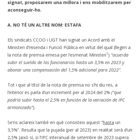
signat, proposarem una millora i ens mobilitzarem per
aconseguir-ho.
A. NO TÉ UN ALTRE NOM: ESTAFA
Els sindicats CCOO i UGT han signat un Acord amb el
Ministeri d’Hisenda i Funció Pública en virtut del qual (llegim a
1
la nota de premsa emesa per l’esmenat Ministeri
)
“acuerda
subir el sueldo de los funcionarios hasta un 3,5% en 2023 y
abonar una compensación del 1,5% adicional para 2022
”
.
Tot i que al títol de la nota de premsa no s’hi diu res, a
l’interior es parla d’un increment per al 2024 del 2%
(“
que
podría subir hasta el 2,5% en función de la variación de IPC
armonizado”
).
Se’ns aclareix també en què consisteix aquest “
hasta
un
3,5%”. Resulta que la pujada (per al 2023) en realitat serà d’un
2,5% (això sí, si l’IPC interanual de setembre de 2023 supera