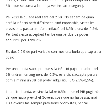
5% (que se suma a la que ja veníem arrossegant).
Pel 2023 la pujada real serà del 2,5%. No sabem de quan
serà la inflació però difícilment, sinó impossible, vistes les
previsions, passarem d’una inflació del 8,5% a una del 2,5%.
Per tant s’està acceptant també una pèrdua de poder
adquisitiu per l’any 2023.
Els dos 0,5% de part variable són més una burla que cap altra
cosa:
Per una banda s’accepta que si la inflació puja per sobre del
6% tindrem un augment del 0,5%, és a dir, s’accepta perdre
com a mínim un 3%
del poder adquisitiu
(6%-2,5%-0,5%).
I per altra banda, es vincula l’altre 0,5% a que el PIB pugi més
del que havia previst el Govern, cosa que no ha passat mai.
Els Governs fas sempre previsions optimistes, per tal