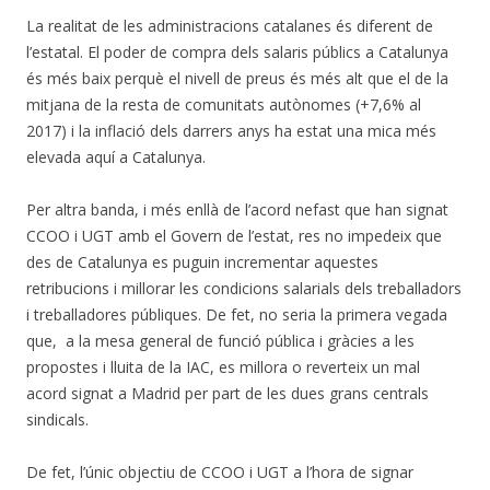
La realitat de les administracions catalanes és diferent de
l’estatal. El poder de compra dels salaris públics a Catalunya
és més baix perquè el nivell de preus és més alt que el de la
mitjana de la resta de comunitats autònomes (+7,6% al
2017) i la inflació dels darrers anys ha estat una mica més
elevada aquí a Catalunya.
Per altra banda, i més enllà de l’acord nefast que han signat
CCOO i UGT amb el Govern de l’estat, res no impedeix que
des de Catalunya es puguin incrementar aquestes
retribucions i millorar les condicions salarials dels treballadors
i treballadores públiques. De fet, no seria la primera vegada
que, a la mesa general de funció pública i gràcies a les
propostes i lluita de la IAC, es millora o reverteix un mal
acord signat a Madrid per part de les dues grans centrals
sindicals.
De fet, l’únic objectiu de CCOO i UGT a l’hora de signar