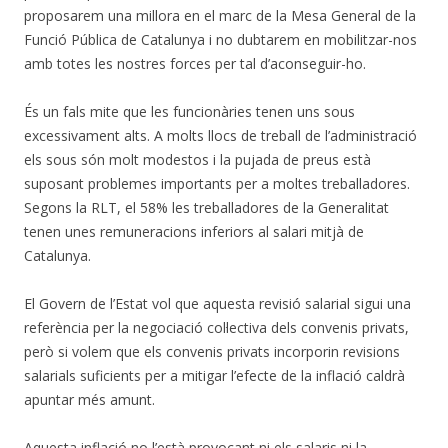
proposarem una millora en el marc de la Mesa General de la
Funció Pública de Catalunya i no dubtarem en mobilitzar-nos
amb totes les nostres forces per tal d’aconseguir-ho.
És un fals mite que les funcionàries tenen uns sous
excessivament alts. A molts llocs de treball de l’administració
els sous són molt modestos i la pujada de preus està
suposant problemes importants per a moltes treballadores.
Segons la RLT, el 58% les treballadores de la Generalitat
tenen unes remuneracions inferiors al salari mitjà de
Catalunya.
El Govern de l’Estat vol que aquesta revisió salarial sigui una
referència per la negociació col·lectiva dels convenis privats,
però si volem que els convenis privats incorporin revisions
salarials suficients per a mitigar l’efecte de la inflació caldrà
apuntar més amunt.
Aquesta inflació no l’està provocant ni els salaris ni la