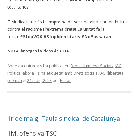
totalitàries.
El sindicalisme és i sempre ha de ser una eina clau en la lluita
contra el racisme i l’extrema dreta! La unitat fa la
força!
#StopVOX #StopIdentitaris #NoPassaran
NOTA: imatges i vídeos de UCFR
Aquesta entrada s'ha publicat en
Drets Humans i Socials
,
IAC
,
Política laboral
i s'ha etiquetat amb
Drets socials
,
IAC
,
llibertats
,
premsa
el
24 maig, 2023
per
Editor
.
1r de maig, Taula sindical de Catalunya
1M, ofensiva TSC