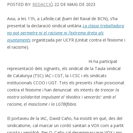
POSTED BY:
REDACCIÓ
22 DE MAIG DE 2023
Avui, a les 11h, a Lafede.cat (barri del Raval de BCN),
s’ha
presentat
la declaració sindical unitària
La classe treballadora
no pot permetre ni el racisme ni l’extrema dreta als
ajuntaments
organitzada per UCFR (Unitat contra el feixisme i
el racisme).
Hi ha participat
representació dels signants, els sindicat de la Taula sindical
de Catalunya (TSC) IAC i CGT, la I-CSC i els sindicats
institucionals CCOO i UGT. Tots els presents s’han posicionat
contra el feixisme i han denunciat els intents de
trencar la
nostra solidaritat impulsant el ‘divideix i venceràs’: amb el
racisme, el masclisme i la LGTBIfòbia
.
El portaveu de la IAC, David Caño, ha insistit en què, des del
sindicalisme, cal marcar un cordó sanitari a VOX com a partit
racista i xenòfob. Per D. Caño cal desemmascarar VOX i
ens