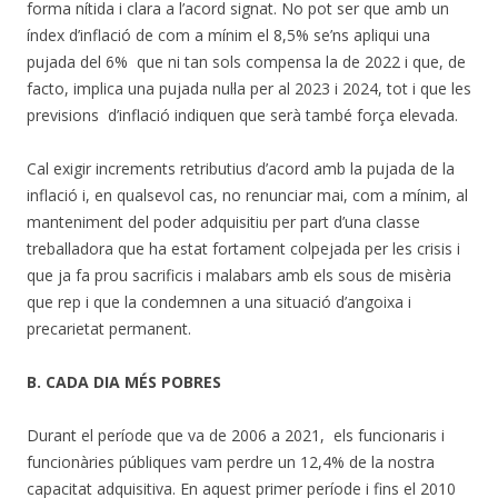
forma nítida i clara a l’acord signat. No pot ser que amb un
índex d’inflació de com a mínim el 8,5% se’ns apliqui una
pujada del 6% que ni tan sols compensa la de 2022 i que, de
facto, implica una pujada nul·la per al 2023 i 2024, tot i que les
previsions d’inflació indiquen que serà també força elevada.
Cal exigir increments retributius d’acord amb la pujada de la
inflació i, en qualsevol cas, no renunciar mai, com a mínim, al
manteniment del poder adquisitiu per part d’una classe
treballadora que ha estat fortament colpejada per les crisis i
que ja fa prou sacrificis i malabars amb els sous de misèria
que rep i que la condemnen a una situació d’angoixa i
precarietat permanent.
B. CADA DIA MÉS POBRES
Durant el període que va de 2006 a 2021, els funcionaris i
funcionàries públiques vam perdre un 12,4% de la nostra
capacitat adquisitiva. En aquest primer període i fins el 2010