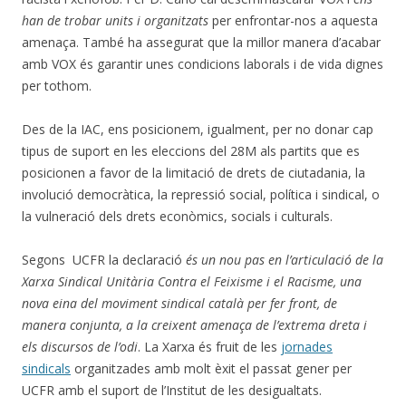
han de trobar units i organitzats
per enfrontar-nos a aquesta
amenaça. També ha assegurat que la millor manera d’acabar
amb VOX és garantir unes condicions laborals i de vida dignes
per tothom.
Des de la IAC, ens posicionem, igualment, per no donar cap
tipus de suport en les eleccions del 28M als partits que es
posicionen a favor de la limitació de drets de ciutadania, la
involució democràtica, la repressió social, política i sindical, o
la vulneració dels drets econòmics, socials i culturals.
Segons UCFR la declaració
és un nou pas en l’articulació de la
Xarxa Sindical Unitària Contra el Feixisme i el Racisme, una
nova eina del moviment sindical català per fer front, de
manera conjunta, a la creixent amenaça de l’extrema dreta i
els discursos de l’odi
. La Xarxa és fruit de les
jornades
sindicals
organitzades amb molt èxit el passat gener per
UCFR amb el suport de l’Institut de les desigualtats.