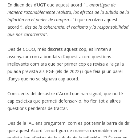
En diuen des d’UGT que aquest acord
“… amortigua de
manera razonablemente realista, los efectos de la subida de la
inflación en el poder de compra…”
i que recolzen aquest
acord
“…des de la coherencia, el realismo y la responsabilidad
que nos caracteriza”.
Des de CCOO, més discrets aquest cop, es limiten a
assenyalar com a bondats d’aquest acord qüestions
irrellevants com ara que per primer cop es revisa a l’alça la
pujada prevista als PGE (els de 2022) i que feia ja un parell
d’anys que no se signava cap acord.
Conscients del desastre d’Acord que han signat, que no té
cap escletxa que permeti defensar-lo, ho fien tot a altres
qüestions pendents de tractar.
Des de la IAC ens preguntem: com es pot tenir la barra de dir
que aquest Acord “amortigua de manera razonablemente
realista, los efectos de la subida de la inflación…”? És creuen