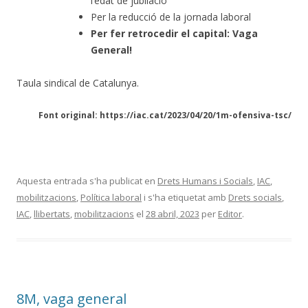
l’edat de jubilació
Per la reducció de la jornada laboral
Per fer retrocedir el capital: Vaga
General!
Taula sindical de Catalunya.
Font original: https://iac.cat/2023/04/20/1m-ofensiva-tsc/
Aquesta entrada s'ha publicat en
Drets Humans i Socials
,
IAC
,
mobilitzacions
,
Política laboral
i s'ha etiquetat amb
Drets socials
,
IAC
,
llibertats
,
mobilitzacions
el
28 abril, 2023
per
Editor
.
8M, vaga general