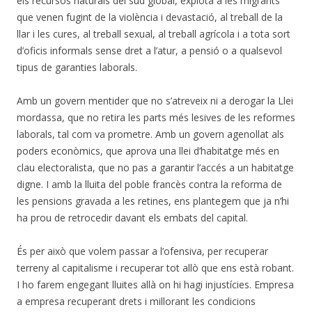
els recursos naturals del sud global, explota a les migrants
que venen fugint de la violència i devastació, al treball de la
llar i les cures, al treball sexual, al treball agrícola i a tota sort
d’oficis informals sense dret a l’atur, a pensió o a qualsevol
tipus de garanties laborals.
Amb un govern mentider que no s’atreveix ni a derogar la Llei
mordassa, que no retira les parts més lesives de les reformes
laborals, tal com va prometre. Amb un govern agenollat als
poders econòmics, que aprova una llei d’habitatge més en
clau electoralista, que no pas a garantir l’accés a un habitatge
digne. I amb la lluita del poble francès contra la reforma de
les pensions gravada a les retines, ens plantegem que ja n’hi
ha prou de retrocedir davant els embats del capital.
És per això que volem passar a l’ofensiva, per recuperar
terreny al capitalisme i recuperar tot allò que ens està robant.
I ho farem engegant lluites allà on hi hagi injustícies. Empresa
a empresa recuperant drets i millorant les condicions