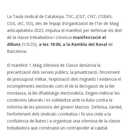
La Taula sindical de Catalunya, TSC, (CGT, CNT, COBAS,
COS, IAC, SO), des de l’equip d’organització de l’1er de Maig
anticapitalista 2023, impulsa el manifest per defensar els dret
de la classe treballadora i convoca
manifestació el
dilluns
(1/5/23),
a les 18:00, a la Rambla del Raval
de
Barcelona.
El manifest 1 Maig ofensiva de Classe denúncia la
precarització dels serveis públics, la privatització, l’increment
de pressupost militar, l’explotació dels migrants i evidencia el
incompliments electorals com el de la derogació de la llei
mordassa, la llei d’habitatge electoralista. Exigeix millorar les
condicions laborals i es solidaritza amb la lluita contra la
reforma de les pensions del govern Macron. Defensa, també,
l’enfortiment dels sindicats combatius i fa una crida a la
confluència de lluites i a organitzar una ofensiva de la classe
treballadora que construeixi un contrapoder al capital.