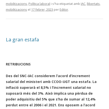
mobilitzacions
,
Política laboral
i s'ha etiquetat amb
IAC
,
llibertats
,
mobilitzacions
el
17 febrer, 2023
per
Editor
.
La gran estafa
RETRIBUCIONS
D
es del SNC-IAC considerem l’acord d’increment
salarial del ministeri amb CCOO-UGT una estafa. La
inflació superarà el 8,5% i l’increment salarial no
suposarà més del 3%. Això implica una pèrdua de
poder adquisitiu del 5% que s’ha de sumar al 12,4%
perdut entre el 2006 i el 2021. Ens oposem a l’acord