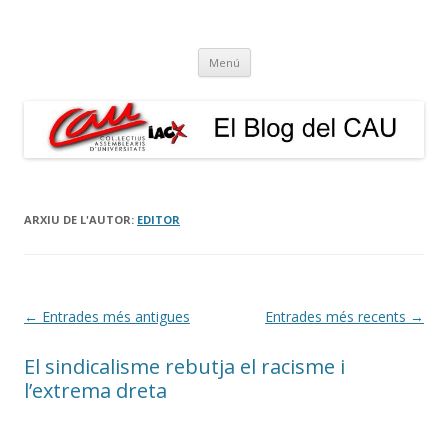
El Blog del CAU
Butlletí informatiu, recull de premsa, i esperem que molt més!
Vés
Menú
al
contingut
ARXIU DE L'AUTOR:
EDITOR
Navegació
←
Entrades més antigues
Entrades més recents
→
per
El sindicalisme rebutja el racisme i
les
l’extrema dreta
entrades