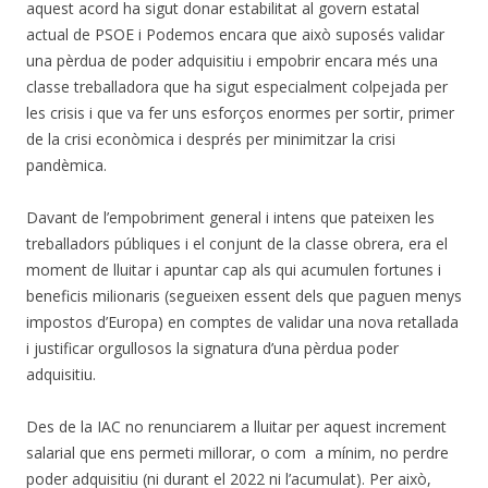
aquest acord ha sigut donar estabilitat al govern estatal
actual de PSOE i Podemos encara que això suposés validar
una pèrdua de poder adquisitiu i empobrir encara més una
classe treballadora que ha sigut especialment colpejada per
les crisis i que va fer uns esforços enormes per sortir, primer
de la crisi econòmica i després per minimitzar la crisi
pandèmica.
Davant de l’empobriment general i intens que pateixen les
treballadors públiques i el conjunt de la classe obrera, era el
moment de lluitar i apuntar cap als qui acumulen fortunes i
beneficis milionaris (segueixen essent dels que paguen menys
impostos d’Europa) en comptes de validar una nova retallada
i justificar orgullosos la signatura d’una pèrdua poder
adquisitiu.
Des de la IAC no renunciarem a lluitar per aquest increment
salarial que ens permeti millorar, o com a mínim, no perdre
poder adquisitiu (ni durant el 2022 ni l’acumulat). Per això,